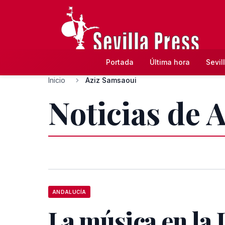
Portada
Última hora
Sevil
Inicio
Aziz Samsaoui
Noticias de 
ANDALUCÍA
La música en la 