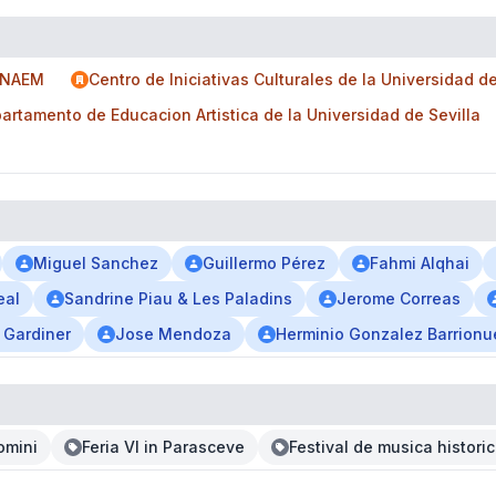
INAEM
Centro de Iniciativas Culturales de la Universidad de
artamento de Educacion Artistica de la Universidad de Sevilla
Miguel Sanchez
Guillermo Pérez
Fahmi Alqhai
eal
Sandrine Piau & Les Paladins
Jerome Correas
t Gardiner
Jose Mendoza
Herminio Gonzalez Barrion
omini
Feria VI in Parasceve
Festival de musica histori