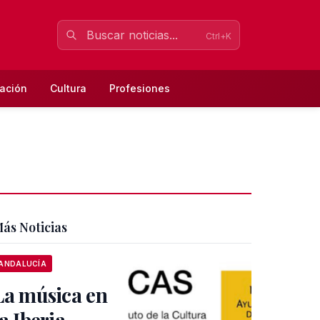
Ctrl+K
ación
Cultura
Profesiones
ás Noticias
ANDALUCÍA
La música en
la Iberia