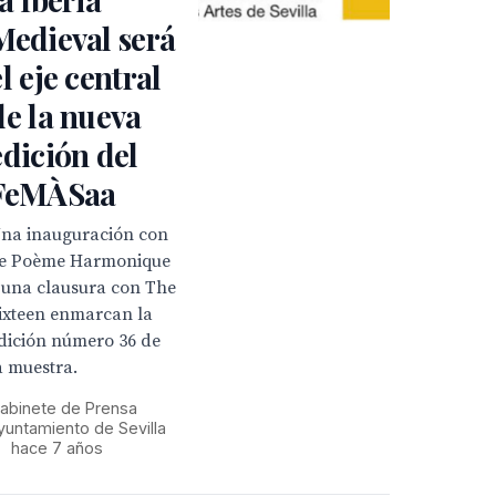
Medieval será
el eje central
de la nueva
edición del
FeMÀSaa
na inauguración con
e Poème Harmonique
 una clausura con The
ixteen enmarcan la
dición número 36 de
a muestra.
abinete de Prensa
yuntamiento de Sevilla
•
hace 7 años