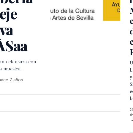
eje
eva
ÀSaa
una clausura con
U
a muestra.
L
y
hace 7 años
S
e
l
G
A