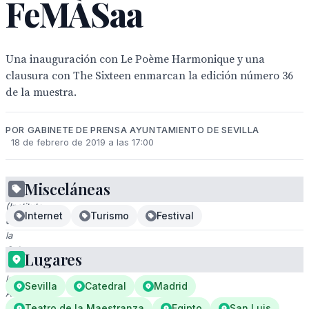
FeMÀSaa
Una inauguración con Le Poème Harmonique y una
clausura con The Sixteen enmarcan la edición número 36
de la muestra.
POR GABINETE DE PRENSA AYUNTAMIENTO DE SEVILLA
18 de febrero de 2019 a las 17:00
Misceláneas
ICAS
(Instituto
Internet
Turismo
Festival
de
la
Cultura
Lugares
y
las
Sevilla
Catedral
Madrid
Artes
de
Teatro de la Maestranza
Egipto
San Luis