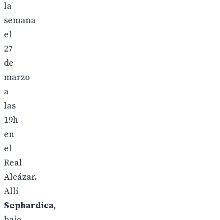
la
semana
el
27
de
marzo
a
las
19h
en
el
Real
Alcázar.
Allí
Sephardica
,
bajo