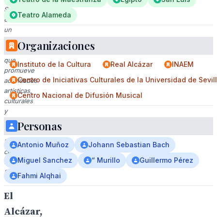
Sevilla)
Teatro Alameda
es
un
espacio
Organizaciones
cultural
que
Instituto de la Cultura
Real Alcázar
INAEM
promueve
Centro de Iniciativas Culturales de la Universidad de Sevil
actividades
artísticas,
Centro Nacional de Difusión Musical
culturales
y
educativas
Personas
en
la
Antonio Muñoz
Johann Sebastian Bach
ciudad
Miguel Sanchez
“ Murillo
Guillermo Pérez
de
Sevilla.
Fahmi Alqhai
El
Alcázar,