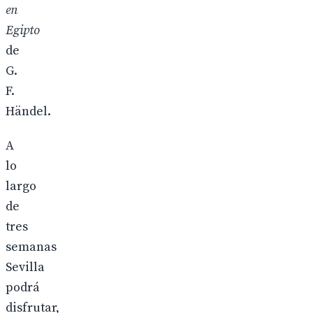
en
Egipto
de
G.
F.
Händel.
A
lo
largo
de
tres
semanas
Sevilla
podrá
disfrutar,