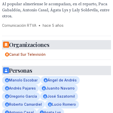
Al popular almeriense le acompañan, en el reparto, Paca
Gabaldón, Antonio Casal, Ágata Lys y Laly Soldevila, entre
otros.
Comunicación RTVA
•
hace 5 años
Organizaciones
Canal Sur Televisión
Personas
Manolo Escobar
Ángel de Andrés
Andrés Pajares
Juanito Navarro
Gregorio García
José Sazatornil
Roberto Camardiel
Lucio Romero
Antonio Casal
Agata Lys