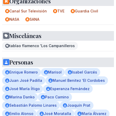
Organizaciones
Canal Sur Televisión
TVE
Guardia Civil
NASA
SANA
Misceláneas
tablao flamenco 'Los Campanilleros
Personas
Enrique Romero
Marisol
Isabel Garcés
Juan José Padilla
Manuel Benitez ‘El Cordobes
José María Íñigo
Esperanza Fernández
Marina Danko
Paco Camino
Sebastián Palomo Linares
Joaquín Prat
Emilio Alonso
José Moratalla
María Álvarez