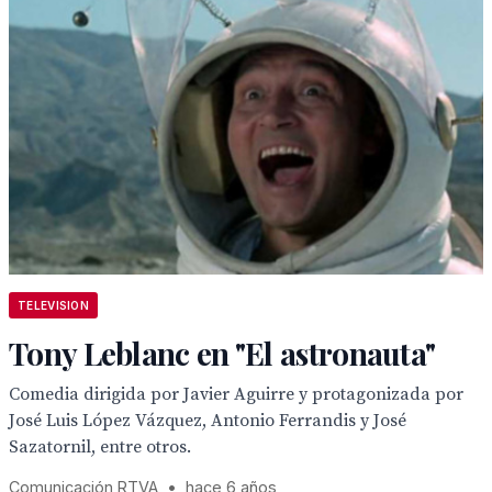
TELEVISION
Tony Leblanc en "El astronauta"
Comedia dirigida por Javier Aguirre y protagonizada por
José Luis López Vázquez, Antonio Ferrandis y José
Sazatornil, entre otros.
Comunicación RTVA
•
hace 6 años