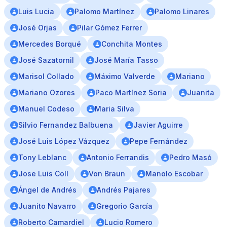
Luis Lucia
Palomo Martínez
Palomo Linares
José Orjas
Pilar Gómez Ferrer
Mercedes Borqué
Conchita Montes
José Sazatornil
José María Tasso
Marisol Collado
Máximo Valverde
Mariano
Mariano Ozores
Paco Martínez Soria
Juanita
Manuel Codeso
Maria Silva
Silvio Fernandez Balbuena
Javier Aguirre
José Luis López Vázquez
Pepe Fernández
Tony Leblanc
Antonio Ferrandis
Pedro Masó
Jose Luis Coll
Von Braun
Manolo Escobar
Ángel de Andrés
Andrés Pajares
Juanito Navarro
Gregorio García
Roberto Camardiel
Lucio Romero