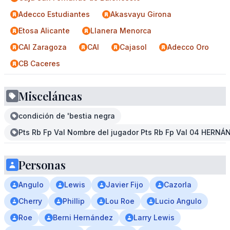
Adecco Estudiantes
Akasvayu Girona
Etosa Alicante
Llanera Menorca
CAI Zaragoza
CAI
Cajasol
Adecco Oro
CB Caceres
Misceláneas
condición de 'bestia negra
Pts Rb Fp Val Nombre del jugador Pts Rb Fp Val 04 HERNÁ
Personas
Angulo
Lewis
Javier Fijo
Cazorla
Cherry
Phillip
Lou Roe
Lucio Angulo
Roe
Berni Hernández
Larry Lewis