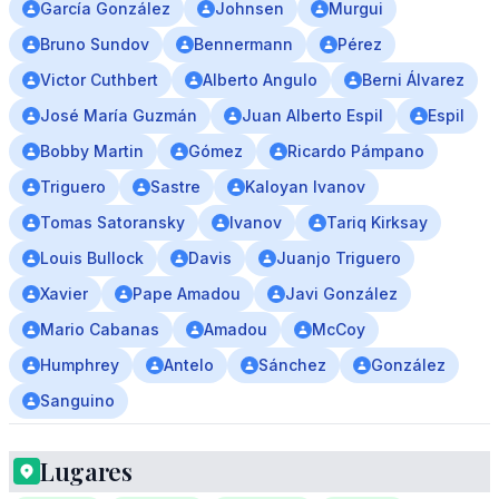
García González
Johnsen
Murgui
Bruno Sundov
Bennermann
Pérez
Victor Cuthbert
Alberto Angulo
Berni Álvarez
José María Guzmán
Juan Alberto Espil
Espil
Bobby Martin
Gómez
Ricardo Pámpano
Triguero
Sastre
Kaloyan Ivanov
Tomas Satoransky
Ivanov
Tariq Kirksay
Louis Bullock
Davis
Juanjo Triguero
Xavier
Pape Amadou
Javi González
Mario Cabanas
Amadou
McCoy
Humphrey
Antelo
Sánchez
González
Sanguino
Lugares