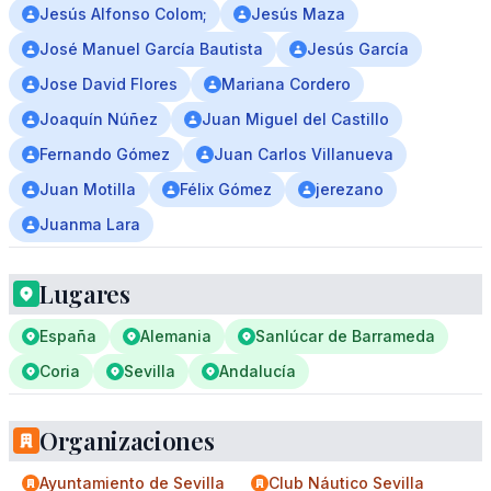
Jesús Alfonso Colom;
Jesús Maza
José Manuel García Bautista
Jesús García
Jose David Flores
Mariana Cordero
Joaquín Núñez
Juan Miguel del Castillo
Fernando Gómez
Juan Carlos Villanueva
Juan Motilla
Félix Gómez
jerezano
Juanma Lara
Lugares
España
Alemania
Sanlúcar de Barrameda
Coria
Sevilla
Andalucía
Organizaciones
Ayuntamiento de Sevilla
Club Náutico Sevilla