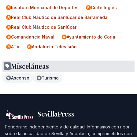
Instituto Municipal de Deportes
Corte Inglés
Real Club Náutico de Sanlúcar de Barrameda
Real Club Náutico de Sanlúcar
Comandancia Naval
Ayuntamiento de Coria
ATV
Andalucía Televisión
Misceláneas
Ascenso
Turismo
SevillaPress
Periodismo independiente y de calidad. Informamos con rigor
sobre la actualidad de Sevilla y Andalucía, comprometidos con