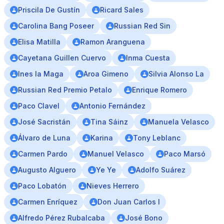
Priscila De Gustín
Ricard Sales
Carolina Bang Poseer
Russian Red Sin
Elisa Matilla
Ramon Aranguena
Cayetana Guillen Cuervo
Inma Cuesta
Ines la Maga
Aroa Gimeno
Silvia Alonso La
Russian Red Premio Petalo
Enrique Romero
Paco Clavel
Antonio Fernández
José Sacristán
Tina Sáinz
Manuela Velasco
Álvaro de Luna
Karina
Tony Leblanc
Carmen Pardo
Manuel Velasco
Paco Marsó
Augusto Alguero
Ye Ye
Adolfo Suárez
Paco Lobatón
Nieves Herrero
Carmen Enríquez
Don Juan Carlos I
Alfredo Pérez Rubalcaba
José Bono