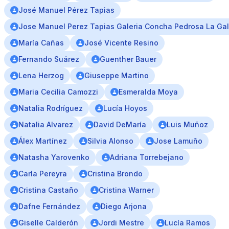
José Manuel Pérez Tapias
Jose Manuel Perez Tapias Galeria Concha Pedrosa La Ga
María Cañas
José Vicente Resino
Fernando Suárez
Guenther Bauer
Lena Herzog
Giuseppe Martino
Maria Cecilia Camozzi
Esmeralda Moya
Natalia Rodríguez
Lucía Hoyos
Natalia Alvarez
David DeMaría
Luis Muñoz
Álex Martínez
Silvia Alonso
Jose Lamuño
Natasha Yarovenko
Adriana Torrebejano
Carla Pereyra
Cristina Brondo
Cristina Castaño
Cristina Warner
Dafne Fernández
Diego Arjona
Giselle Calderón
Jordi Mestre
Lucía Ramos