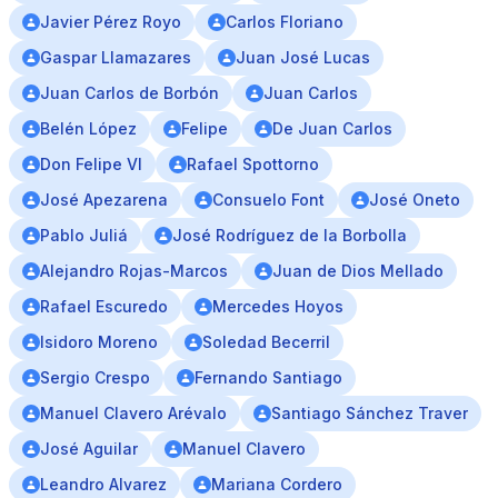
Javier Pérez Royo
Carlos Floriano
Gaspar Llamazares
Juan José Lucas
Juan Carlos de Borbón
Juan Carlos
Belén López
Felipe
De Juan Carlos
Don Felipe VI
Rafael Spottorno
José Apezarena
Consuelo Font
José Oneto
Pablo Juliá
José Rodríguez de la Borbolla
Alejandro Rojas-Marcos
Juan de Dios Mellado
Rafael Escuredo
Mercedes Hoyos
Isidoro Moreno
Soledad Becerril
Sergio Crespo
Fernando Santiago
Manuel Clavero Arévalo
Santiago Sánchez Traver
José Aguilar
Manuel Clavero
Leandro Alvarez
Mariana Cordero