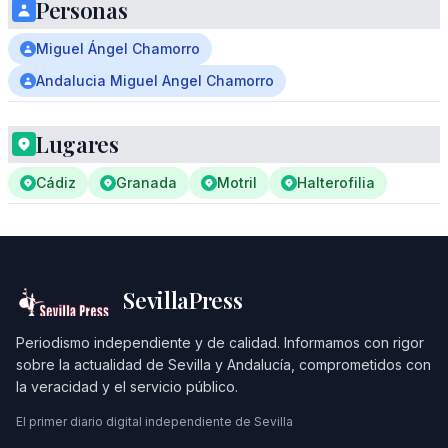
Personas
Miguel Ángel Chamorro
Andalucia Miguel Angel Chamorro
Lugares
Cádiz
Granada
Motril
Halterofilia
SevillaPress
Periodismo independiente y de calidad. Informamos con rigor
sobre la actualidad de Sevilla y Andalucía, comprometidos con
la veracidad y el servicio público.
El primer diario digital independiente de Sevilla