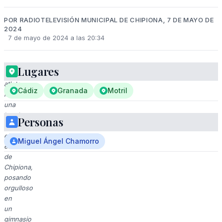
POR RADIOTELEVISIÓN MUNICIPAL DE CHIPIONA, 7 DE MAYO DE
2024
7 de mayo de 2024 a las 20:34
Lugares
Un
atleta
Cádiz
Granada
Motril
levanta
una
bandera
Personas
con
el
Miguel Ángel Chamorro
escudo
de
Chipiona,
posando
orgulloso
en
un
gimnasio