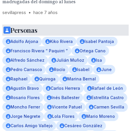
madrugadas del domingo al lunes
sevillapress
•
hace 7 años
Personas
Adolfo Arjona
Kiko Rivera
Isabel Pantoja
Francisco Rivera “ Paquirri ”
Ortega Cano
Alfredo Sánchez
Julián Muñoz
Isa
Pedro Carrasco
Rocío
Isabel
June
Raphael
Quiroga
Marina Bernal
Agustín Bravo
Carlos Herrera
Rafael de León
Rosario Flores
Inés Ballester
Estrellita Castro
Moncho Ferrer
Vicente Patuel
Carmen Sevilla
Jorge Negrete
Lola Flores
Mario Moreno
Carlos Amigo Vallejo
Cesáreo González