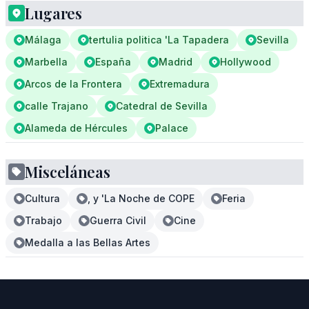
Lugares
Málaga
tertulia politica 'La Tapadera
Sevilla
Marbella
España
Madrid
Hollywood
Arcos de la Frontera
Extremadura
calle Trajano
Catedral de Sevilla
Alameda de Hércules
Palace
Misceláneas
Cultura
, y 'La Noche de COPE
Feria
Trabajo
Guerra Civil
Cine
Medalla a las Bellas Artes