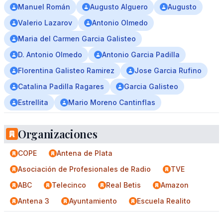
Manuel Román
Augusto Alguero
Augusto
Valerio Lazarov
Antonio Olmedo
Maria del Carmen Garcia Galisteo
D. Antonio Olmedo
Antonio Garcia Padilla
Florentina Galisteo Ramirez
Jose Garcia Rufino
Catalina Padilla Ragares
Garcia Galisteo
Estrellita
Mario Moreno Cantinflas
Organizaciones
COPE
Antena de Plata
Asociación de Profesionales de Radio
TVE
ABC
Telecinco
Real Betis
Amazon
Antena 3
Ayuntamiento
Escuela Realito