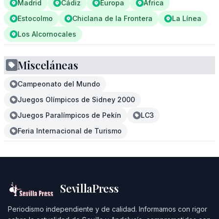
Madrid
Cádiz
Europa
África
Estocolmo
Chiclana de la Frontera
La Línea
Los Alcornocales
Misceláneas
Campeonato del Mundo
Juegos Olímpicos de Sidney 2000
Juegos Paralímpicos de Pekín
LC3
Feria Internacional de Turismo
SevillaPress
Periodismo independiente y de calidad. Informamos con rigor