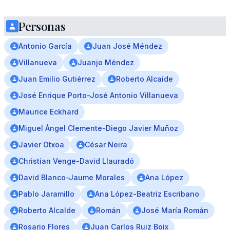
Personas
Antonio García
Juan José Méndez
Villanueva
Juanjo Méndez
Juan Emilio Gutiérrez
Roberto Alcaide
José Enrique Porto-José Antonio Villanueva
Maurice Eckhard
Miguel Ángel Clemente-Diego Javier Muñoz
Javier Otxoa
César Neira
Christian Venge-David Llauradó
David Blanco-Jaume Morales
Ana López
Pablo Jaramillo
Ana López-Beatriz Escribano
Roberto Alcalde
Román
José María Román
Rosario Flores
Juan Carlos Ruiz Boix