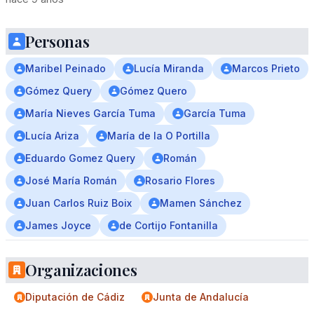
Personas
Maribel Peinado
Lucía Miranda
Marcos Prieto
Gómez Query
Gómez Quero
María Nieves García Tuma
García Tuma
Lucía Ariza
María de la O Portilla
Eduardo Gomez Query
Román
José María Román
Rosario Flores
Juan Carlos Ruiz Boix
Mamen Sánchez
James Joyce
de Cortijo Fontanilla
Organizaciones
Diputación de Cádiz
Junta de Andalucía