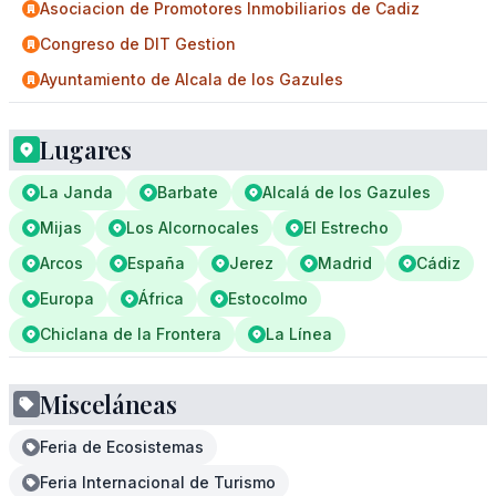
Asociacion de Promotores Inmobiliarios de Cadiz
Congreso de DIT Gestion
Ayuntamiento de Alcala de los Gazules
Lugares
La Janda
Barbate
Alcalá de los Gazules
Mijas
Los Alcornocales
El Estrecho
Arcos
España
Jerez
Madrid
Cádiz
Europa
África
Estocolmo
Chiclana de la Frontera
La Línea
Misceláneas
Feria de Ecosistemas
Feria Internacional de Turismo