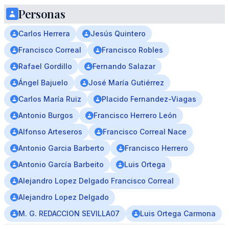
Personas
Carlos Herrera
Jesús Quintero
Francisco Correal
Francisco Robles
Rafael Gordillo
Fernando Salazar
Ángel Bajuelo
José María Gutiérrez
Carlos María Ruiz
Placido Fernandez-Viagas
Antonio Burgos
Francisco Herrero León
Alfonso Arteseros
Francisco Correal Nace
Antonio Garcia Barberto
Francisco Herrero
Antonio García Barbeito
Luis Ortega
Alejandro Lopez Delgado Francisco Correal
Alejandro Lopez Delgado
M. G. REDACCION SEVILLA07
Luis Ortega Carmona