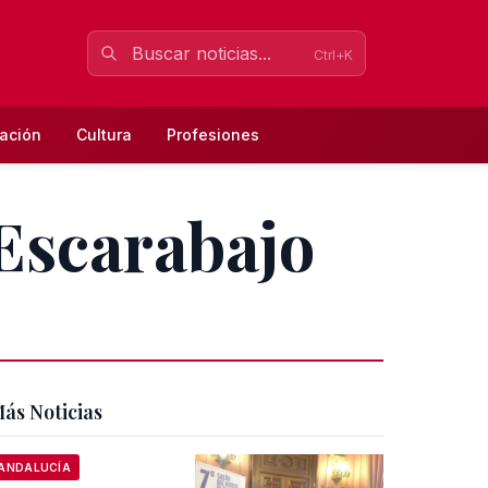
Ctrl+K
ación
Cultura
Profesiones
Escarabajo
ás Noticias
ANDALUCÍA