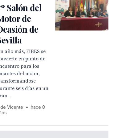
7º Salón del
Motor de
Ocasión de
Sevilla
n año más, FIBES se
onvierte en punto de
ncuentro para los
mantes del motor,
ransformándose
urante seis días en un
ran...
 de Vicente
•
hace 8
ños