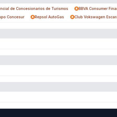
incial de Concesionarios de Turismos
BBVA Consumer Fina
upo Concesur
Repsol AutoGas
Club Vokswagen Escara