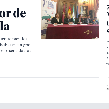
or de
la
uentro para los
U
s días en un gran
c
 representadas las
e
a
t
d
g
J
a