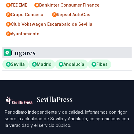
FEDEME
Bankinter Consumer Finance
Grupo Concesur
Repsol AutoGas
Club Vokswagen Escarabajo de Sevilla
Ayuntamiento
Lugares
Sevilla
Madrid
Andalucía
Fibes
SevillaPress
Periodismo independiente y de calidad. Informamos con rigor
sobre la actualidad de Sevilla y Andalucía, comprometidos con
la veracidad y el servicio público.