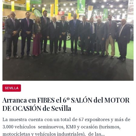
SEVILLA
Arranca en FIBES el 6º SALÓN del MOTOR
DE OCASIÓN de Sevilla
La muestra cuenta con un total de 67 expositores y más de
3.000 vehículos seminuevos, KM0 y ocasión (turismos,
motocicletas y vehículos industriales), de las...