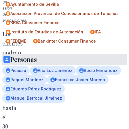
un
Ayuntamiento de Sevilla
salón
Asociación Provincial de Concesionarios de Turismos
de
exposiciones.
BBVA Consumer Finance
Instituto de Estudios de Automoción
IEA
Los
FEDEME
Bankinter Consumer Finance
clientes
podrán
Personas
beneficiarse
de
Picasso
Ana Luz Jiménez
Rocío Fernández
interesantes
Raquel Martínez
Francisco Javier Moreno
descuentos
Eduardo Pérez Rodríguez
de
Manuel Berrocal Jiménez
hasta
el
30-