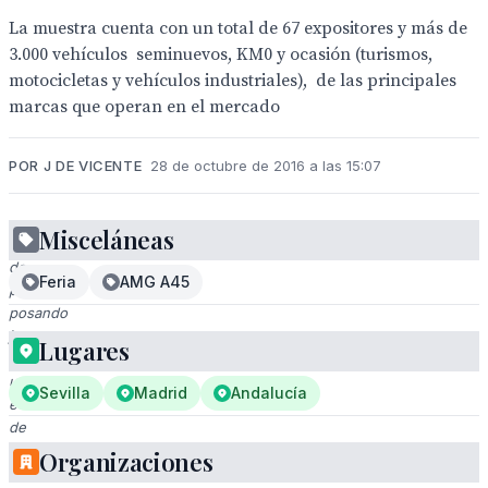
La muestra cuenta con un total de 67 expositores y más de
3.000 vehículos seminuevos, KM0 y ocasión (turismos,
motocicletas y vehículos industriales), de las principales
marcas que operan en el mercado
POR J DE VICENTE
28 de octubre de 2016 a las 15:07
Misceláneas
Grupo
de
Feria
AMG A45
personas
posando
juntos
Lugares
en
un
Sevilla
Madrid
Andalucía
evento
de
negocios
Organizaciones
en