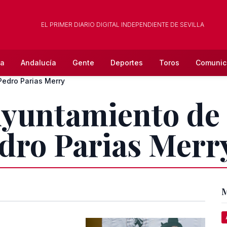
EL PRIMER DIARIO DIGITAL INDEPENDIENTE DE SEVILLA
la
Andalucía
Gente
Deportes
Toros
Comunic
Pedro Parias Merry
Ayuntamiento de
dro Parias Merr
M