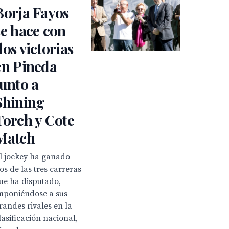
Borja Fayos
se hace con
dos victorias
en Pineda
junto a
Shining
Torch y Cote
Match
l jockey ha ganado
os de las tres carreras
ue ha disputado,
mponiéndose a sus
randes rivales en la
lasificación nacional,