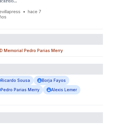
icardo...
evillapress
•
hace 7
ños
MD Memorial Pedro Parias Merry
Ricardo Sousa
Borja Fayos
Pedro Parias Merry
Alexis Lemer