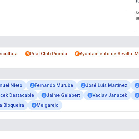
R
s
a
ricultura
Real Club Pineda
Ayuntamiento de Sevilla I
nuel Nieto
Fernando Murube
José Luis Martínez
acek Destacable
Jaime Gelabert
Vaclav Janacek
a Bloqueira
Melgarejo