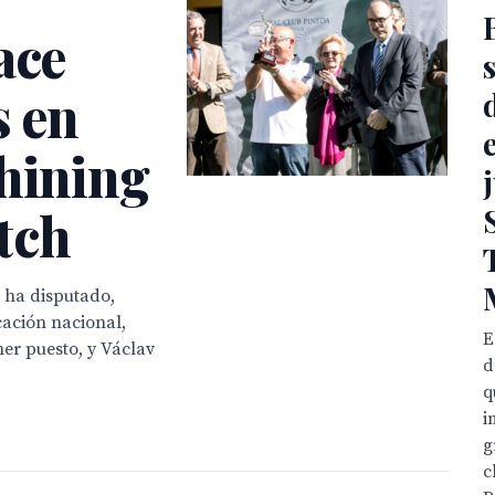
ace
s en
Shining
tch
e ha disputado,
cación nacional,
E
er puesto, y Václav
d
q
i
g
c