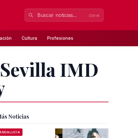
Ctrl+K
ación
Cultura
Profesiones
 Sevilla IMD
y
ás Noticias
ANDALUCÍA