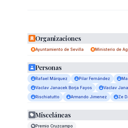
Organizaciones
Ayuntamiento de Sevilla
Ministerio de Ag
Personas
Rafael Márquez
Pilar Fernández
Ma
Vaclav Janacek Borja Fayos
Vaclav Jan
Rischiatutto
Armando Jimenez
Ze D
Misceláneas
Premio Cruzcampo