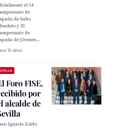
ficialmente el 54
ampeonato de
spaña de Salto
bsoluto y 32
ampeonato de
spaña de Jóvenes...
ace 10 años
SEVILLA
El Foro FISE,
recibido por
el alcalde de
Sevilla
uan Ignacio Zoido