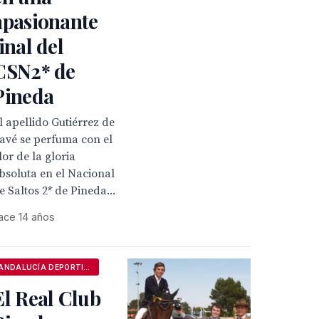
apasionante
final del
CSN2* de
Pineda
l apellido Gutiérrez de
avé se perfuma con el
lor de la gloria
bsoluta en el Nacional
e Saltos 2* de Pineda...
ace 14 años
ANDALUCÍA DEPORTIVA
El Real Club