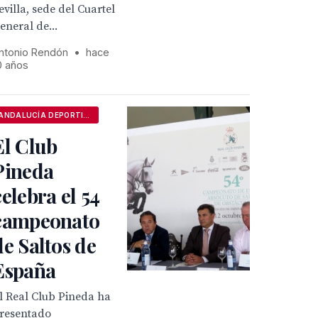
evilla, sede del Cuartel
eneral de...
ntonio Rendón
•
hace
0 años
ANDALUCÍA DEPORTIVA
El Club
Pineda
celebra el 54
campeonato
de Saltos de
España
l Real Club Pineda ha
resentado