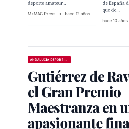
deporte amateur...
de España de
que de...
MkMAC Press
•
hace 12 años
hace 10 años
ANDALUCÍA DEPORTIVA
Gutiérrez de Ra
el Gran Premio
Maestranza en 
apasionante fina