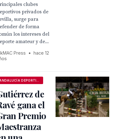
rincipales clubes
eportivos privados de
evilla, surge para
efender de forma
omún los intereses del
eporte amateur y de...
kMAC Press
•
hace 12
ños
ANDALUCÍA DEPORTIVA
Gutiérrez de
Ravé gana el
Gran Premio
Maestranza
en una