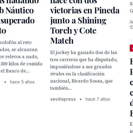
S
b Náutico
victorias en Pineda
G
, superado
junto a Shining
A
1
to
Torch y Cote
Match
colofón al reto
adas, se alcanzan
El jockey ha ganado dos de las
or relevos a nado,
tres carreras que ha disputado,
300 kilos de comida
imponiéndose a sus grandes
del Banco de...
rivales en la clasificación
nacional, Ricardo Sousa, que
s
•
hace 5 años
también...
sevillapress
•
hace 7 años
E
p