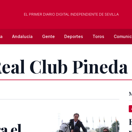
EL PRIMER DIARIO DIGITAL INDEPENDIENTE DE SEVILLA
la
Andalucía
Gente
Deportes
Toros
Comunic
Real Club Pineda
M
a el