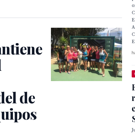
o
C
E
A
C
E
antiene
h
l
del de
quipos
J