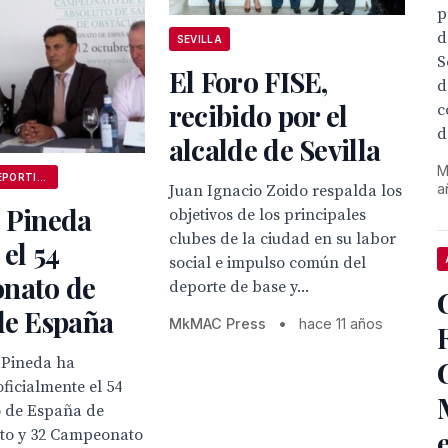
p
d
SEVILLA
S
El Foro FISE,
d
recibido por el
c
d
alcalde de Sevilla
M
ANDALUCÍA DEPORTIVA
a
Juan Ignacio Zoido respalda los
b Pineda
objetivos de los principales
clubes de la ciudad en su labor
 el 54
social e impulso común del
nato de
deporte de base y...
de España
MkMAC Press
•
hace 11 años
 Pineda ha
ficialmente el 54
 de España de
uto y 32 Campeonato