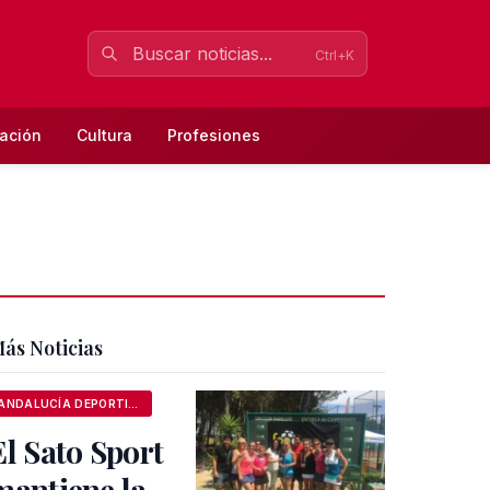
Ctrl+K
ación
Cultura
Profesiones
ás Noticias
ANDALUCÍA DEPORTIVA
El Sato Sport
mantiene la