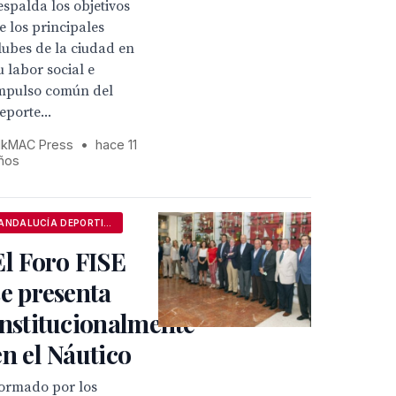
espalda los objetivos
e los principales
lubes de la ciudad en
u labor social e
mpulso común del
eporte...
kMAC Press
•
hace 11
ños
ANDALUCÍA DEPORTIVA
El Foro FISE
se presenta
institucionalmente
en el Náutico
ormado por los