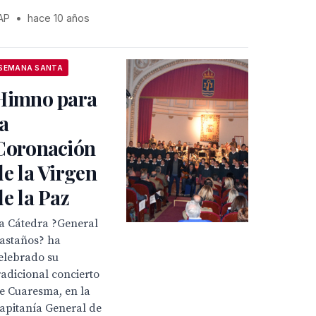
AP
•
hace 10 años
SEMANA SANTA
Himno para
la
Coronación
de la Virgen
de la Paz
a Cátedra ?General
astaños? ha
elebrado su
radicional concierto
e Cuaresma, en la
apitanía General de