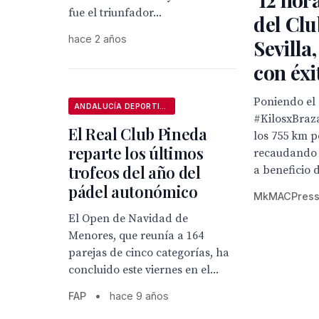
fue el triunfador...
del Clu
hace 2 años
Sevilla
con éxi
Poniendo el 
ANDALUCÍA DEPORTIVA
#KilosxBraz
El Real Club Pineda
los 755 km p
reparte los últimos
recaudando 
trofeos del año del
a beneficio 
pádel autonómico
MkMACPres
El Open de Navidad de
Menores, que reunía a 164
parejas de cinco categorías, ha
concluido este viernes en el...
FAP
•
hace 9 años