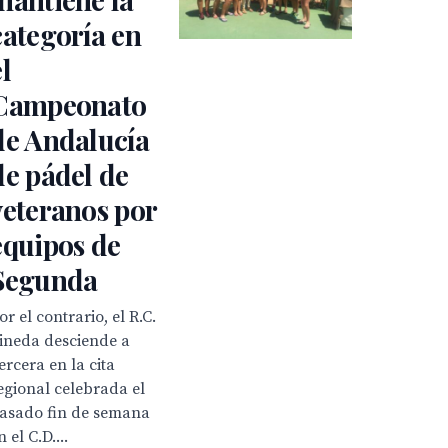
categoría en
el
Campeonato
de Andalucía
de pádel de
veteranos por
equipos de
Segunda
or el contrario, el R.C.
ineda desciende a
ercera en la cita
egional celebrada el
asado fin de semana
n el C.D....