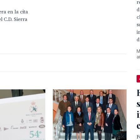
r
d
ra en la cita
c
 C.D. Sierra
s
i
d
M
a
F