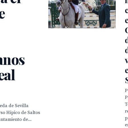
e
anos
eal
P
P
T
eda de Sevilla
r
so Hípico de Saltos
p
untamiento de...
e