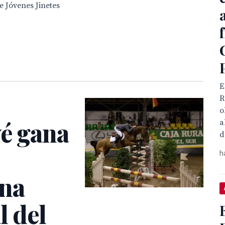
 Jóvenes Jinetes
E
R
o
vé gana
a
d
h
una
l del