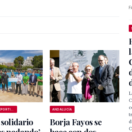
F
L
C
c
ANDALUCÍA DEPORTIVA
ANDALUCÍA
t
 solidario
Borja Fayos se
d
C
as nadando’
hace con dos