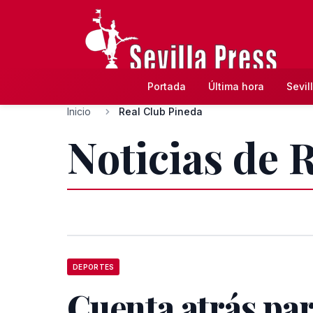
Portada
Última hora
Sevil
Inicio
Real Club Pineda
Noticias de 
DEPORTES
Cuenta atrás par