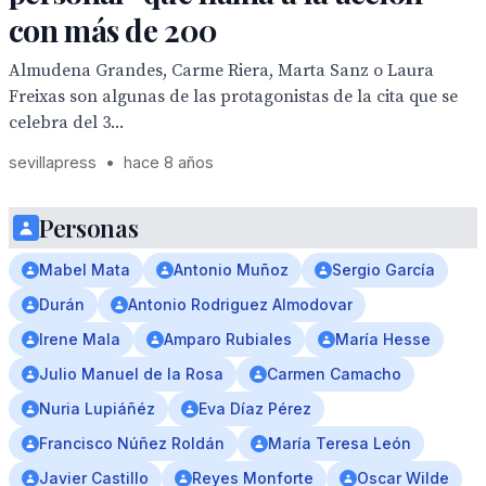
con más de 200
Almudena Grandes, Carme Riera, Marta Sanz o Laura
Freixas son algunas de las protagonistas de la cita que se
celebra del 3...
sevillapress
•
hace 8 años
Personas
Mabel Mata
Antonio Muñoz
Sergio García
Durán
Antonio Rodriguez Almodovar
Irene Mala
Amparo Rubiales
María Hesse
Julio Manuel de la Rosa
Carmen Camacho
Nuria Lupiáñéz
Eva Díaz Pérez
Francisco Núñez Roldán
María Teresa León
Javier Castillo
Reyes Monforte
Oscar Wilde