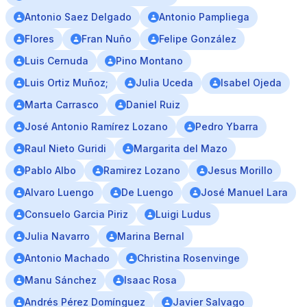
Antonio Saez Delgado
Antonio Pampliega
Flores
Fran Nuño
Felipe González
Luis Cernuda
Pino Montano
Luis Ortiz Muñoz;
Julia Uceda
Isabel Ojeda
Marta Carrasco
Daniel Ruiz
José Antonio Ramírez Lozano
Pedro Ybarra
Raul Nieto Guridi
Margarita del Mazo
Pablo Albo
Ramirez Lozano
Jesus Morillo
Alvaro Luengo
De Luengo
José Manuel Lara
Consuelo Garcia Piriz
Luigi Ludus
Julia Navarro
Marina Bernal
Antonio Machado
Christina Rosenvinge
Manu Sánchez
Isaac Rosa
Andrés Pérez Domínguez
Javier Salvago