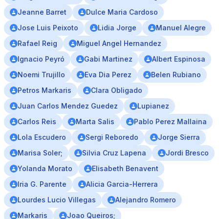
Jeanne Barret
Dulce Maria Cardoso
Jose Luis Peixoto
Lidia Jorge
Manuel Alegre
Rafael Reig
Miguel Angel Hernandez
Ignacio Peyró
Gabi Martinez
Albert Espinosa
Noemi Trujillo
Eva Dia Perez
Belen Rubiano
Petros Markaris
Clara Obligado
Juan Carlos Mendez Guedez
Lupianez
Carlos Reis
Marta Salis
Pablo Perez Mallaina
Lola Escudero
Sergi Reboredo
Jorge Sierra
Marisa Soler;
Silvia Cruz Lapena
Jordi Bresco
Yolanda Morato
Elisabeth Benavent
Iria G. Parente
Alicia Garcia-Herrera
Lourdes Lucio Villegas
Alejandro Romero
Markaris
Joao Queiros;