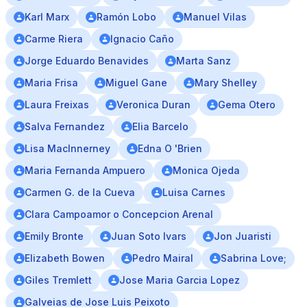
Karl Marx
Ramón Lobo
Manuel Vilas
Carme Riera
Ignacio Caño
Jorge Eduardo Benavides
Marta Sanz
Maria Frisa
Miguel Gane
Mary Shelley
Laura Freixas
Veronica Duran
Gema Otero
Salva Fernandez
Elia Barcelo
Lisa MacInnerney
Edna O 'Brien
Maria Fernanda Ampuero
Monica Ojeda
Carmen G. de la Cueva
Luisa Carnes
Clara Campoamor o Concepcion Arenal
Emily Bronte
Juan Soto Ivars
Jon Juaristi
Elizabeth Bowen
Pedro Mairal
Sabrina Love;
Giles Tremlett
Jose Maria Garcia Lopez
Galveias de Jose Luis Peixoto