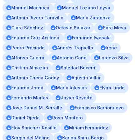
Manuel Machuca
Manuel Lozano Leyva
Antonio Rivero Taravillo
María Zaragoza
Clara Sánchez
Octavio Salazar
Sara Mesa
Eduardo Cruz Acillona
Fernando Iwasaki
Pedro Preciado
Andrés Trapiello
Irene
Alfonso Guerra
Antonio Caño
Lorenzo Silva
Cristina Almazán
Soledad Becerril
Antonio Checa Godoy
Agustín Villar
Eduardo Jordá
María Iglesias
Elvira Lindo
Fernando Marías
Javier Reverte
José Daniel M. Serrallé
Francisco Barrionuevo
Daniel Ojeda
Rosa Montero
Eloy Sánchez Rosillo
Miriam Fernandez
Sergio del Molino
Karina Sainz Borgo