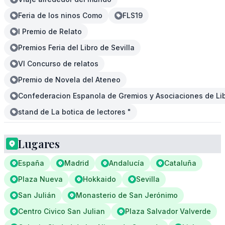
Feria de los ninos Como
FLS19
I Premio de Relato
Premios Feria del Libro de Sevilla
VI Concurso de relatos
Premio de Novela del Ateneo
Confederacion Espanola de Gremios y Asociaciones de Li
stand de La botica de lectores "
Lugares
España
Madrid
Andalucía
Cataluña
Plaza Nueva
Hokkaido
Sevilla
San Julián
Monasterio de San Jerónimo
Centro Civico San Julian
Plaza Salvador Valverde