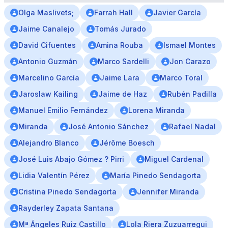
Olga Maslivets;
Farrah Hall
Javier García
Jaime Canalejo
Tomás Jurado
David Cifuentes
Amina Rouba
Ismael Montes
Antonio Guzmán
Marco Sardelli
Jon Carazo
Marcelino García
Jaime Lara
Marco Toral
Jaroslaw Kailing
Jaime de Haz
Rubén Padilla
Manuel Emilio Fernández
Lorena Miranda
Miranda
José Antonio Sánchez
Rafael Nadal
Alejandro Blanco
Jérôme Boesch
José Luis Abajo Gómez ? Pirri
Miguel Cardenal
Lidia Valentín Pérez
María Pinedo Sendagorta
Cristina Pinedo Sendagorta
Jennifer Miranda
Rayderley Zapata Santana
Mª Ángeles Ruiz Castillo
Lola Riera Zuzuarregui