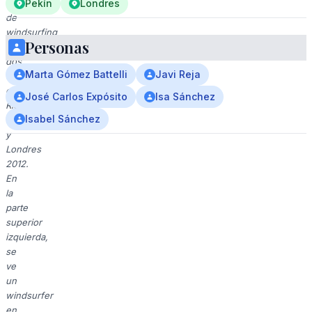
deporte
Pekín
Londres
de
windsurfing
Personas
en
dos
Marta Gómez Battelli
Javi Reja
eventos
olímpicos:
José Carlos Expósito
Isa Sánchez
Río
Isabel Sánchez
2016
y
Londres
2012.
En
la
parte
superior
izquierda,
se
ve
un
windsurfer
en