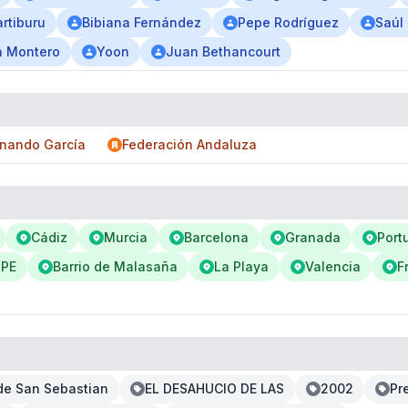
rtiburu
Bibiana Fernández
Pepe Rodríguez
Saúl 
ia Montero
Yoon
Juan Bethancourt
rnando García
Federación Andaluza
Cádiz
Murcia
Barcelona
Granada
Port
OPE
Barrio de Malasaña
La Playa
Valencia
F
 de San Sebastian
EL DESAHUCIO DE LAS
2002
Pr