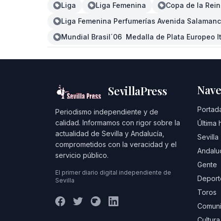
Liga
Liga Femenina
Copa de la Rei
Liga Femenina Perfumerías Avenida Salamanca
Mundial Brasil´06  Medalla de Plata Europeo It
Nave
SevillaPress
Portad
Periodismo independiente y de
calidad. Informamos con rigor sobre la
Última 
actualidad de Sevilla y Andalucía,
Sevilla
comprometidos con la veracidad y el
Andalu
servicio público.
Gente
El primer diario digital independiente de
Deport
Sevilla
Toros
Comuni
Cultura