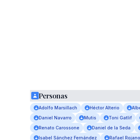
Personas
Adolfo Marsillach
Héctor Alterio
Alb
Daniel Navarro
Mutis
Toni Gatlif
Renato Carossone
Daniel de Ia Seda
Isabel Sánchez Fernández
Rafael Rojan