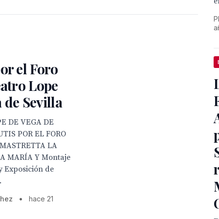
e
P
a
or el Foro
eatro Lope
 de Sevilla
PE DE VEGA DE
UTIS POR EL FORO
 MASTRETTA LA
A MARÍA Y Montaje
y Exposición de
.
chez
•
hace 21