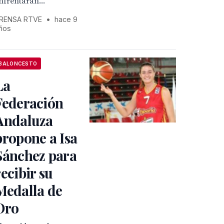
nfrentarán...
RENSA RTVE
•
hace 9
ños
BALONCESTO
La
Federación
Andaluza
propone a Isa
Sánchez para
recibir su
Medalla de
Oro