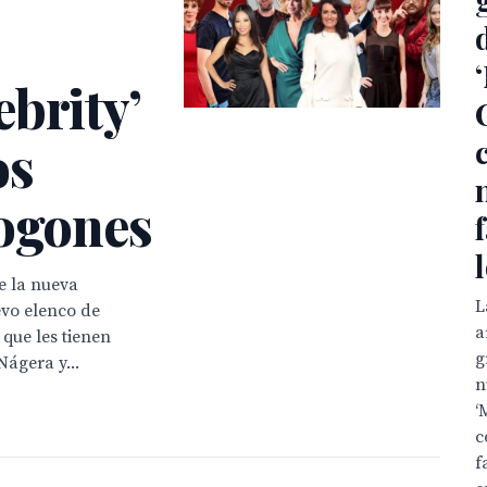
brity’
os
fogones
e la nueva
L
evo elenco de
a
que les tienen
g
ágera y...
n
‘
c
f