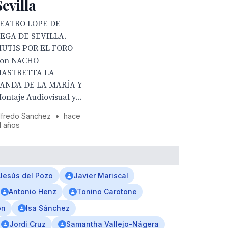
Sevilla
EATRO LOPE DE
EGA DE SEVILLA.
MUTIS POR EL FORO
on NACHO
ASTRETTA LA
ANDA DE LA MARÍA Y
ontaje Audiovisual y...
lfredo Sanchez
•
hace
1 años
Jesús del Pozo
Javier Mariscal
Antonio Henz
Tonino Carotone
on
Isa Sánchez
Jordi Cruz
Samantha Vallejo-Nágera