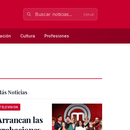
Ctrl+K
ación
Cultura
Profesiones
ás Noticias
TELEVISION
Arrancan las
grabaciones