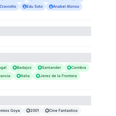
Craviotto
Edu Soto
Anabel Alonso
ugal
Badajoz
Santander
Coimbra
rancia
Italia
Jerez de la Frontera
emios Goya
2001
Cine Fantastico