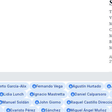
T
V

C
M
B
M
A
2
erto García-Alix
Fernando Vega
Agustín Hurtado
Lidia Lunch
Ignacio Mastretta
Daniel Calparsoro
Manuel Soldán
John Giorno
Raquel Castillo Direcci
o
Evaristo Pérez
Sánchez
Miguel Ángel Muñoz