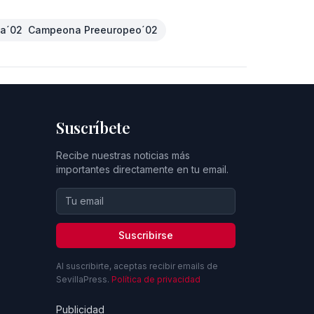
na´02  Campeona Preeuropeo´02
Suscríbete
Recibe nuestras noticias más
importantes directamente en tu email.
Suscribirse
Al suscribirte, aceptas recibir emails de
SevillaPress.
Política de privacidad
Publicidad