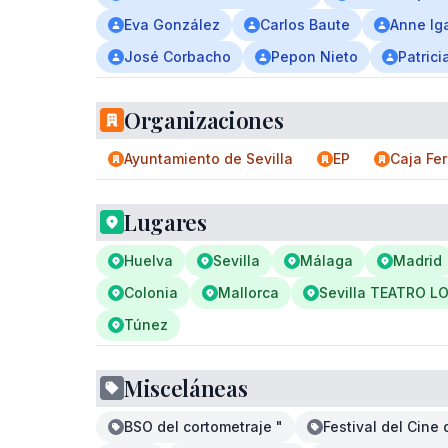
Eva González
Carlos Baute
Anne Iga
José Corbacho
Pepon Nieto
Patric
Organizaciones
Ayuntamiento de Sevilla
EP
Caja Fe
Lugares
Huelva
Sevilla
Málaga
Madrid
Colonia
Mallorca
Sevilla TEATRO L
Túnez
Misceláneas
BSO del cortometraje "
Festival del Cine