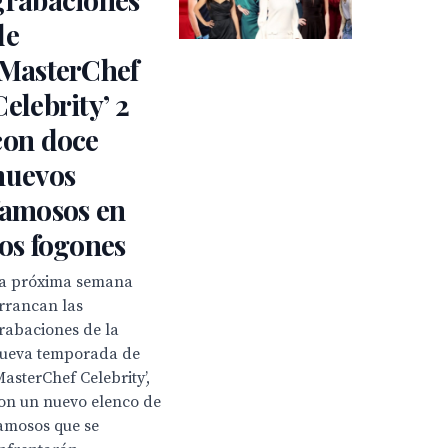
de
‘MasterChef
Celebrity’ 2
con doce
nuevos
famosos en
los fogones
a próxima semana
rrancan las
rabaciones de la
ueva temporada de
MasterChef Celebrity’,
on un nuevo elenco de
amosos que se