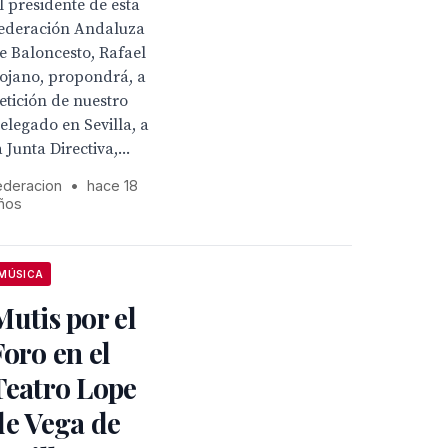
l presidente de esta
ederación Andaluza
e Baloncesto, Rafael
ojano, propondrá, a
etición de nuestro
elegado en Sevilla, a
a Junta Directiva,...
ederacion
•
hace 18
ños
MÚSICA
Mutis por el
Foro en el
Teatro Lope
de Vega de