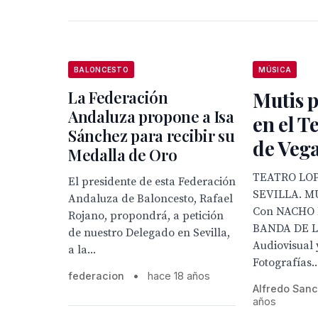
BALONCESTO
MÚSICA
La Federación
Mutis p
Andaluza propone a Isa
en el T
Sánchez para recibir su
de Vega
Medalla de Oro
TEATRO LO
El presidente de esta Federación
SEVILLA. M
Andaluza de Baloncesto, Rafael
Con NACHO
Rojano, propondrá, a petición
BANDA DE L
de nuestro Delegado en Sevilla,
Audiovisual 
a la...
Fotografías..
federacion
•
hace 18 años
Alfredo San
años