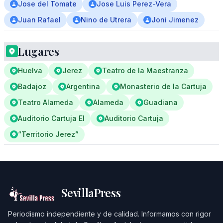
Jose del Tomate
Jose Luis Perez-Vera
Juan Rafael
Nino de Utrera
Joni Jimenez
Lugares
Huelva
Jerez
Teatro de la Maestranza
Badajoz
Argentina
Monasterio de la Cartuja
Teatro Alameda
Alameda
Guadiana
Auditorio Cartuja El
Auditorio Cartuja
“Territorio Jerez”
SevillaPress
Periodismo independiente y de calidad. Informamos con rigor