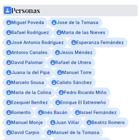
Personas
Miguel Poveda
Jose de la Tomasa
Rafael Rodríguez
María de las Nieves
José Antonio Rodríguez
Esperanza Fernández
Antonio Canales
Jesús Méndez
David Palomar
Rafael de Utrera
Juana la del Pipa
Manuel Torre
Marcelo Sousa
Calixto Sánchez
María de la Colina
Pedro Ricardo Miño
Ezequiel Benítez
Enrique El Extremeño
Romerito
Inés Bacán
Israel Fernández
Manuel Monje
Juan Villar
Beatriz Romero
David Carpio
Manuel de la Tomasa