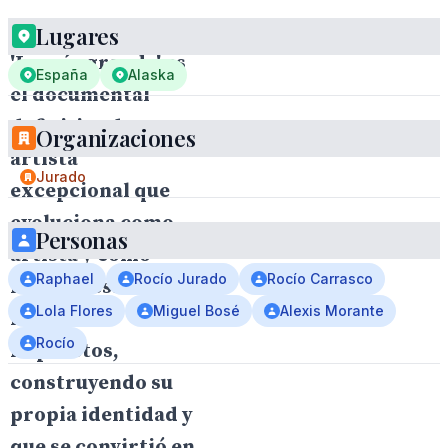
Lugares
'La más grande' es
España
Alaska
el documental
definitivo de un
Organizaciones
artista
Jurado
excepcional que
evoluciona como
Personas
artista y como
Raphael
Rocío Jurado
Rocío Carrasco
mujer, desafiando
Lola Flores
Miguel Bosé
Alexis Morante
los límites
Rocío
impuestos,
construyendo su
propia identidad y
que se convirtió en