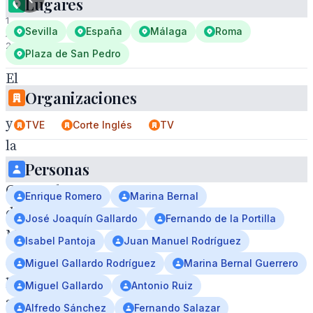
Lugares
1
Sevilla
España
Málaga
Roma
/
2
Plaza de San Pedro
El
Organizaciones
Cachorro
y
TVE
Corte Inglés
TV
la
Personas
Esperanza
Coronada
Enrique Romero
Marina Bernal
de
José Joaquín Gallardo
Fernando de la Portilla
Malaga
Isabel Pantoja
Juan Manuel Rodríguez
,
Miguel Gallardo Rodríguez
Marina Bernal Guerrero
primer
Miguel Gallardo
Antonio Ruiz
aniversario
Alfredo Sánchez
Fernando Salazar