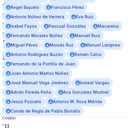
de
Ángel Bajuelo
Francisco Pérez
su
Antonio Núñez de Herrera
Eva Ruiz
procesión
Isabel Fayos
Pascual González
Macarena
en
Fernando Morales Núñez
Manuel Ruiz
Roma
Miguel Pérez
Moisés Ruz
Manuel Lamprea
Antonio Rodríguez Buzón
Román Calvo
El
Fernando de la Portilla de Juan
Santísimo
Juan Antonio Martos Núñez
Cristo
de
José Manuel Vega Jiménez
Ismael Vargas
la
Adrián Pineda Peña
Ana González Montiel
Expiración,
Jesús Pozuelo
Antonio M. Rosa Mérida
conocido
Conde de Regla de Pablo Borrallo
como
“El