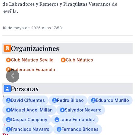
de Labradores y Remeros y Piragüistas Veteranos de
Sevilla.
10 de mayo de 2026 a las 17:58
Organizaciones
Club Náutico Sevilla
Club Náutico
Federación Española
1
Personas
/
6
David Cifuentes
Pedro Bilbao
Eduardo Murillo
Miguel Ángel Millán
Salvador Navarro
RESULTADOS
Gaspar Company
Laura Fernández
ÁLBUM
Francisco Navarro
Fernando Briones