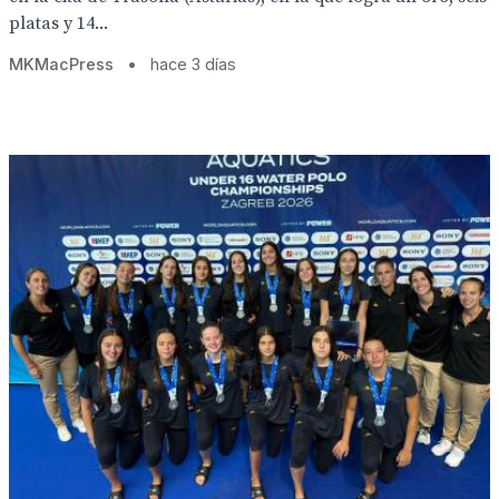
platas y 14...
MKMacPress
•
hace 3 días