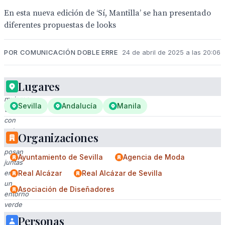
En esta nueva edición de ‘Sí, Mantilla’ se han presentado
diferentes propuestas de looks
POR COMUNICACIÓN DOBLE ERRE
24 de abril de 2025 a las 20:06
Lugares
Tres
mujeres
Sevilla
Andalucía
Manila
vestidas
con
trajes
Organizaciones
tradicionales
posan
Ayuntamiento de Sevilla
Agencia de Moda
juntas
en
Real Alcázar
Real Alcázar de Sevilla
un
Asociación de Diseñadores
entorno
verde
y
Personas