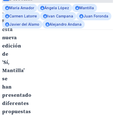
arquitectónico.
María Amador
Ángela López
Mantilla
·
Carmen Latorre
Ivan Campana
Juan Foronda
En
Javier del Alamo
Alejandro Andana
esta
nueva
edición
de
‘Sí,
Mantilla’
se
han
presentado
diferentes
propuestas