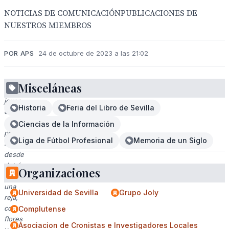
NOTICIAS DE COMUNICACIÓNPUBLICACIONES DE
NUESTROS MIEMBROS
POR APS
24 de octubre de 2023 a las 21:02
Misceláneas
Una
joven
Historia
Feria del Libro de Sevilla
observa
una
Ciencias de la Información
procesión
Liga de Fútbol Profesional
Memoria de un Siglo
religiosa
desde
detrás
Organizaciones
de
una
Universidad de Sevilla
Grupo Joly
reja,
con
Complutense
flores
Asociacion de Cronistas e Investigadores Locales