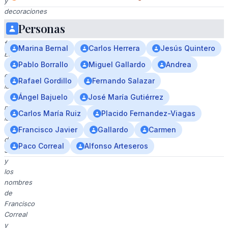
y
decoraciones
en
Personas
el
fondo.
Marina Bernal
Carlos Herrera
Jesús Quintero
El
Pablo Borrallo
Miguel Gallardo
Andrea
texto
en
Rafael Gordillo
Fernando Salazar
la
imagen
Ángel Bajuelo
José María Gutiérrez
menciona
Carlos María Ruiz
Placido Fernandez-Viagas
la
ciudad
Francisco Javier
Gallardo
Carmen
de
Paco Correal
Alfonso Arteseros
Sevilla
y
los
nombres
de
Francisco
Correal
y