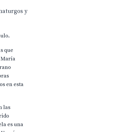
amaturgos y
culo.
as que
. María
prano
bras
os en esta
n las
rido
ela es una