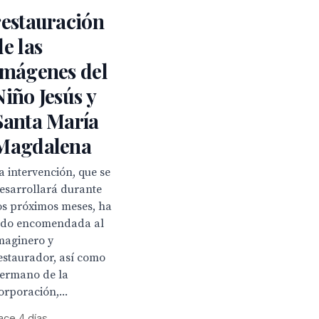
restauración
de las
imágenes del
Niño Jesús y
Santa María
Magdalena
a intervención, que se
esarrollará durante
os próximos meses, ha
ido encomendada al
maginero y
estaurador, así como
ermano de la
orporación,...
ace 4 días