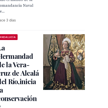
omandancia Naval
e...
ace 3 días
ANDALUCÍA
La
Hermandad
de la Vera-
cruz de Alcalá
del Río,inicia
la
conservación
y