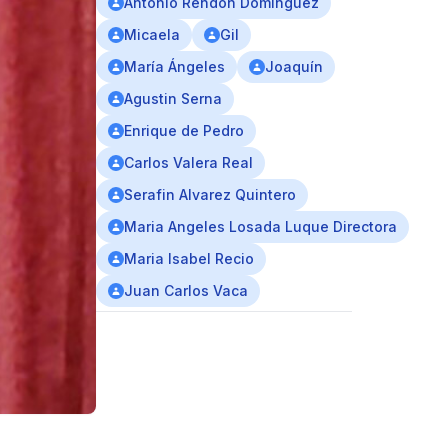
Antonio Rendón Domínguez
Micaela
Gil
María Ángeles
Joaquín
Agustin Serna
Enrique de Pedro
Carlos Valera Real
Serafin Alvarez Quintero
Maria Angeles Losada Luque Directora
Maria Isabel Recio
Juan Carlos Vaca