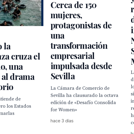
Cerca de 150
mujeres,
protagonistas de
una
transformación
 la
empresarial
za cruza el
impulsada desde
o, una
L
Sevilla
 al drama
d
orio
l
La Cámara de Comercio de
s
Sevilla ha clausurado la octava
ntiende de
i
edición de «Desafío Consolida
ero los Estados
r
for Women»
narlas
h
hace 3 días
c
h