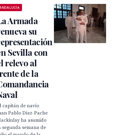
ANDALUCÍA
La Armada
renueva su
representación
en Sevilla con
el relevo al
frente de la
Comandancia
Naval
l capitán de navío
uan Pablo Díaz-Pache
ackinlay ha asumido
a segunda semana de
ulio el mando de la