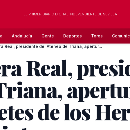
EL PRIMER DIARIO DIGITAL INDEPENDIENTE DE SEVILLA
la
Andalucía
Gente
Deportes
Toros
Comunic
ra Real, presidente del Ateneo de Triana, apertur...
ra Real, presi
riana, apertur
netes de los H