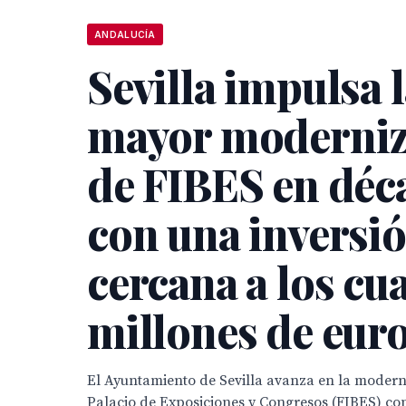
ANDALUCÍA
Sevilla impulsa 
mayor moderniz
de FIBES en déc
con una inversi
cercana a los cu
millones de eur
El Ayuntamiento de Sevilla avanza en la moderni
Palacio de Exposiciones y Congresos (FIBES) co