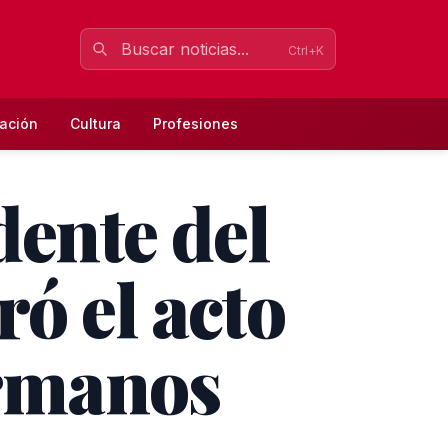
Ctrl+K
ación
Cultura
Profesiones
dente del
ó el acto
ermanos