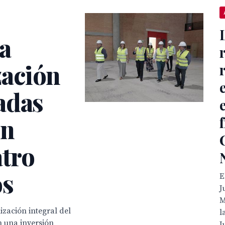
la
ación
adas
ón
atro
os
E
J
M
zación integral del
l
n una inversión
J