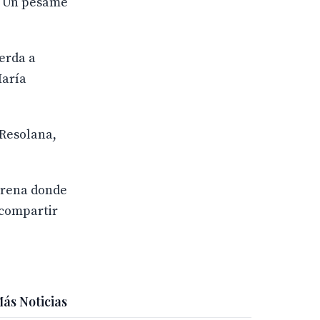
”. Un pésame
ierda a
María
 Resolana,
carena donde
 compartir
ás Noticias