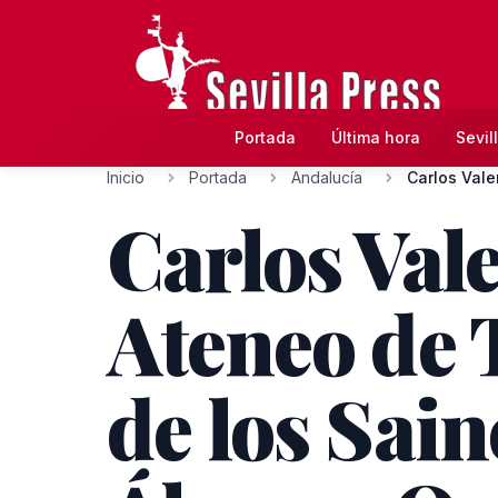
Portada
Última hora
Sevil
Inicio
Portada
Andalucía
Carlos Vale
Carlos Vale
Ateneo de T
de los Sai