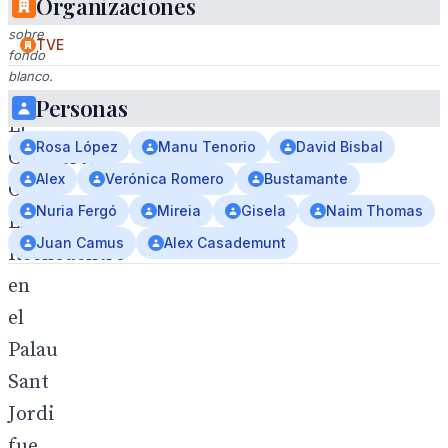
Organizaciones
naranja
sobre
TVE
fondo
blanco.
Personas
El
Rosa López
Manu Tenorio
David Bisbal
Concierto
Alex
Verónica Romero
Bustamante
OT.
Nuria Fergó
Mireia
Gisela
Naim Thomas
El
Juan Camus
Alex Casademunt
Reencuentro’
en
el
Palau
Sant
Jordi
fue