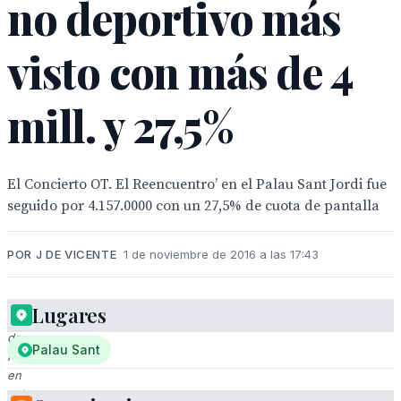
no deportivo más
visto con más de 4
mill. y 27,5%
El Concierto OT. El Reencuentro’ en el Palau Sant Jordi fue
seguido por 4.157.0000 con un 27,5% de cuota de pantalla
POR J DE VICENTE
1 de noviembre de 2016 a las 17:43
Lugares
Logotipo
de
Palau Sant
RTVE
en
color