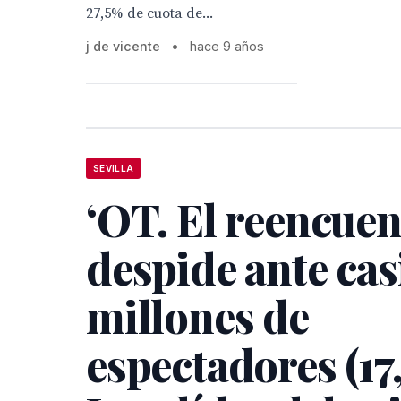
27,5% de cuota de...
j de vicente
•
hace 9 años
SEVILLA
‘OT. El reencuen
despide ante cas
millones de
espectadores (17