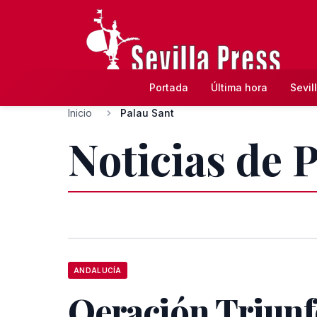
Portada
Última hora
Sevil
Inicio
Palau Sant
Noticias de 
ANDALUCÍA
Oeración Triunf