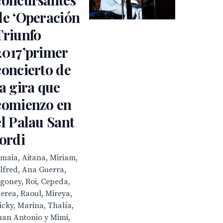
de ‘Operación
Triunfo
2017’primer
concierto de
la gira que
comienzo en
el Palau Sant
Jordi
maia, Aitana, Miriam,
lfred, Ana Guerra,
goney, Roi, Cepeda,
erea, Raoul, Mireya,
icky, Marina, Thalía,
uan Antonio y Mimi,