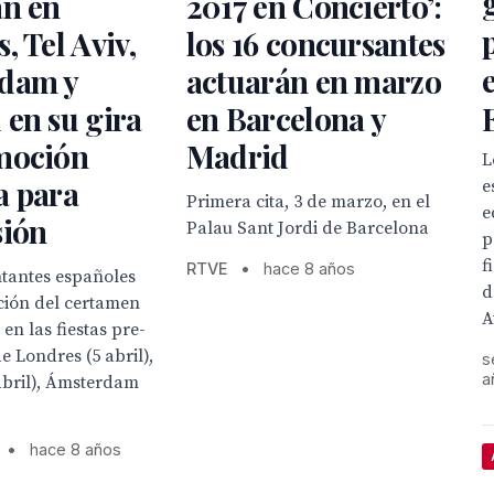
án en
2017 en Concierto’:
, Tel Aviv,
los 16 concursantes
dam y
actuarán en marzo
en su gira
en Barcelona y
moción
Madrid
L
a para
e
Primera cita, 3 de marzo, en el
e
sión
Palau Sant Jordi de Barcelona
p
f
RTVE
•
hace 8 años
ntantes españoles
d
ición del certamen
A
en las fiestas pre-
e Londres (5 abril),
s
a
 abril), Ámsterdam
•
hace 8 años