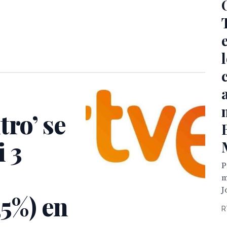
tro’ se
i 3
P
m
J
,5%) en
R