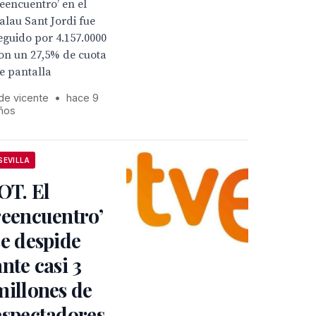
eencuentro’ en el
alau Sant Jordi fue
eguido por 4.157.0000
on un 27,5% de cuota
e pantalla
 de vicente
•
hace 9
ños
SEVILLA
‘OT. El
reencuentro’
se despide
ante casi 3
millones de
espectadores