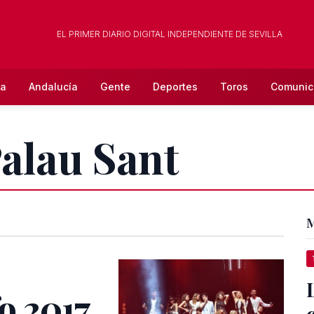
EL PRIMER DIARIO DIGITAL INDEPENDIENTE DE SEVILLA
la
Andalucía
Gente
Deportes
Toros
Comunic
Palau Sant
M
o 2017