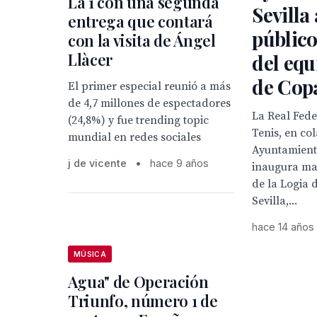
La 1 con una segunda
Sevilla
entrega que contará
público
con la visita de Ángel
Llàcer
del equ
de Cop
El primer especial reunió a más
de 4,7 millones de espectadores
La Real Fed
(24,8%) y fue trending topic
Tenis, en co
mundial en redes sociales
Ayuntamiento
j de vicente
•
hace 9 años
inaugura ma
de la Logia 
Sevilla,...
hace 14 años
MÚSICA
Agua" de Operación
Triunfo, número 1 de