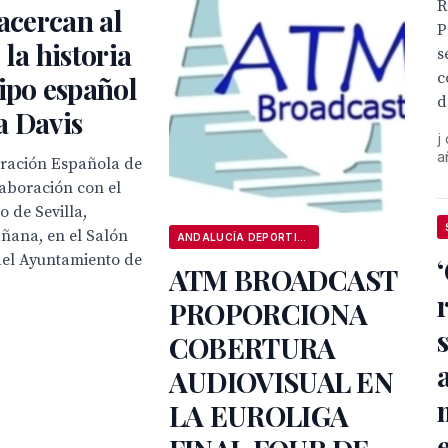
R
 acercan al
P
 la historia
s
c
ipo español
d
a Davis
j
a
eración Española de
laboración con el
 de Sevilla,
ñana, en el Salón
ANDALUCÍA DEPORTIVA
del Ayuntamiento de
ATM BROADCAST
PROPORCIONA
COBERTURA
AUDIOVISUAL EN
LA EUROLIGA