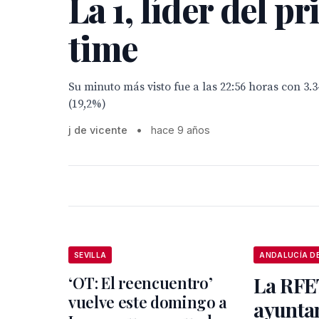
La 1, líder del p
time
Su minuto más visto fue a las 22:56 horas con 3.
(19,2%)
j de vicente
•
hace 9 años
SEVILLA
‘OT: El reencuentro’
La RFET
vuelve este domingo a
ayunta