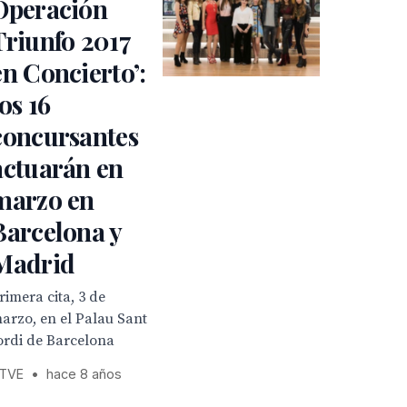
Operación
Triunfo 2017
en Concierto’:
los 16
concursantes
actuarán en
marzo en
Barcelona y
Madrid
rimera cita, 3 de
arzo, en el Palau Sant
ordi de Barcelona
TVE
•
hace 8 años