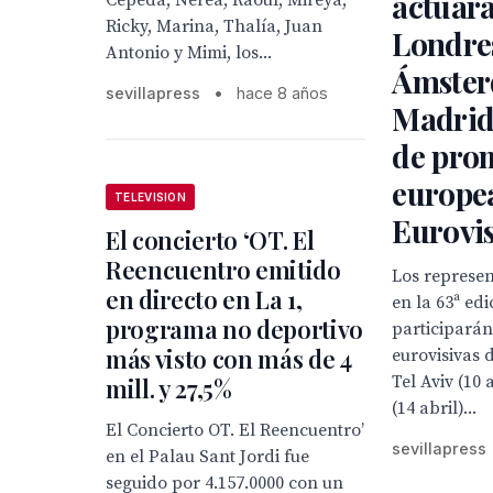
actuar
Cepeda, Nerea, Raoul, Mireya,
Ricky, Marina, Thalía, Juan
Londres
Antonio y Mimi, los...
Ámster
sevillapress
•
hace 8 años
Madrid 
de pro
europe
TELEVISION
Eurovi
El concierto ‘OT. El
Reencuentro emitido
Los represe
en directo en La 1,
en la 63ª ed
programa no deportivo
participarán 
más visto con más de 4
eurovisivas d
Tel Aviv (10
mill. y 27,5%
(14 abril)...
El Concierto OT. El Reencuentro’
sevillapress
en el Palau Sant Jordi fue
seguido por 4.157.0000 con un