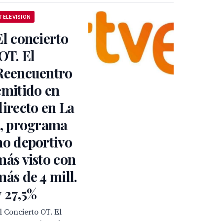
TELEVISION
El concierto
‘OT. El
Reencuentro
emitido en
directo en La
1, programa
no deportivo
más visto con
más de 4 mill.
y 27,5%
l Concierto OT. El