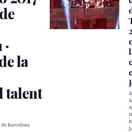
sde
 ·
de la
 talent
A
A
A
N
R
i de Barcelona
J