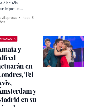
os dieciséis
articipantes...
evillapress
•
hace 8
ños
ANDALUCÍA
Amaia y
Alfred
actuarán en
Londres, Tel
Aviv,
Ámsterdam y
Madrid en su