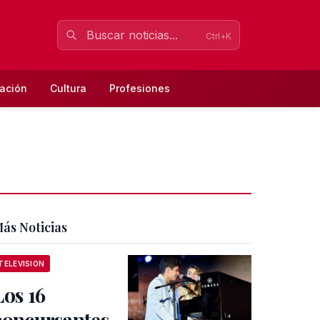
Ctrl+K
ación
Cultura
Profesiones
ás Noticias
TELEVISION
Los 16
concursantes