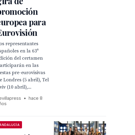
gira de
promoción
europea para
Eurovisión
os representantes
spañoles en la 63ª
dición del certamen
articiparán en las
iestas pre-eurovisivas
e Londres (5 abril), Tel
viv (10 abril),...
evillapress
•
hace 8
ños
ANDALUCÍA