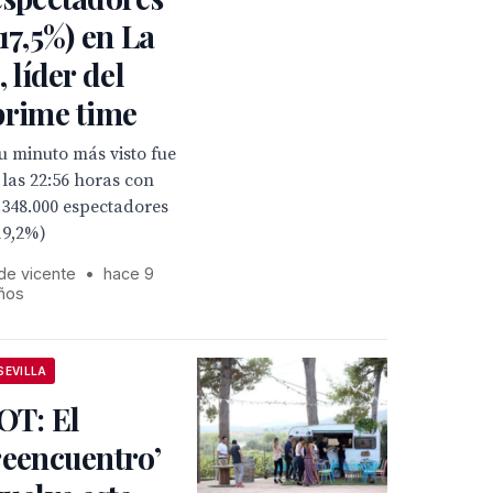
(17,5%) en La
, líder del
prime time
u minuto más visto fue
 las 22:56 horas con
.348.000 espectadores
19,2%)
 de vicente
•
hace 9
ños
SEVILLA
‘OT: El
reencuentro’