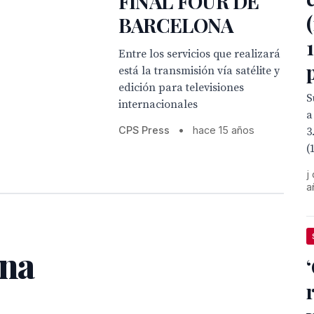
FINAL FOUR DE
BARCELONA
1
Entre los servicios que realizará
está la transmisión vía satélite y
edición para televisiones
S
internacionales
a
CPS Press
•
hace 15 años
3
(
j
a
una