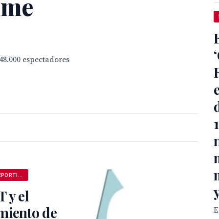
rime
348.000 espectadores
ANDALUCÍA DEPORTIVA
 y el
miento de
E