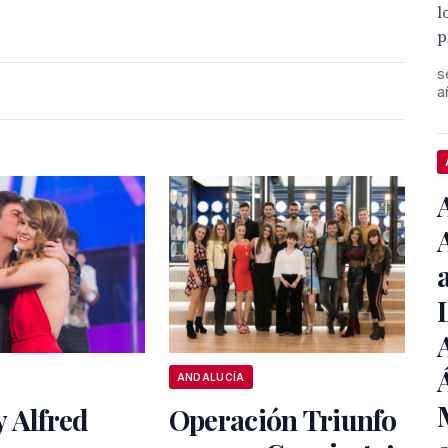
l
p
s
a
ANDALUCÍA
 Alfred
Operación Triunfo