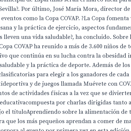
evilla?. Por último, José María Mora, director de
e eventos como la Copa COVAP. ?La Copa fomenta 
ana y la práctica de ejercicio, aspectos fundame
lleven una vida saludable?, ha concluido. Sobre 
 Copa COVAP ha reunido a más de 3.600 niños de 
vo que continúa en su lucha contra la obesidad in
saludable y la práctica de deporte. Además de los
lasificatorias para elegir a los ganadores de cada 
ideportiva y de juegos llamada Muévete con CO
tos de actividades físicas a la vez que se diviert
educativacompuesta por charlas dirigidas tanto 
o el títuloAprendiendo sobre la alimentación de t
para que los más pequeños aprendan a comer de m
orpora al evento por primera vez en esta edición,