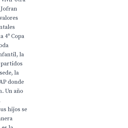
 Jofran
valores
ntales
la 4ª Copa
toda
fantil, la
 partidos
sede, la
VAP donde
en. Un año
a
us hijos se
anera
 es la