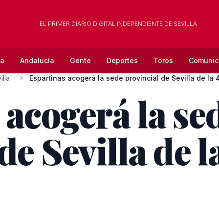
EL PRIMER DIARIO DIGITAL INDEPENDIENTE DE SEVILLA
la
Andalucía
Gente
Deportes
Toros
Comunic
lla
Espartinas acogerá la sede provincial de Sevilla de la 4
 acogerá la se
de Sevilla de 