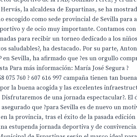
Hervás, la alcaldesa de Espartinas, se ha mostra
o escogido como sede provincial de Sevilla para a
eportivo y de ocio muy importante. Contamos con
adas para recibir un torneo dedicado a los niños
os saludables?, ha destacado. Por su parte, Anton
 en Sevilla, ha afirmado que ?es un orgullo comp
sta Para más información: María José Segura ?
75 760 ? 607 616 997 campaña tienen tan buena
or la buena acogida y las excelentes infraestruc
 Disfrutaremos de una jornada espectacular?. El 
a asegurado que ?para Sevilla es de nuevo un moti
n la provincia, tras el éxito de la pasada edición
una estupenda jornada deportiva y de convivencia
Municipal de Espartinas serán el marco ideal para 