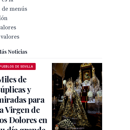
ón de menús
ión
valores
 valores
ás Noticias
PUEBLOS DE SEVILLA
Miles de
súplicas y
miradas para
la Virgen de
los Dolores en
su día grande