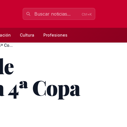
Ctrl+K
ación
Cultura
Profesiones
ª Co...
de
la 4ª Copa