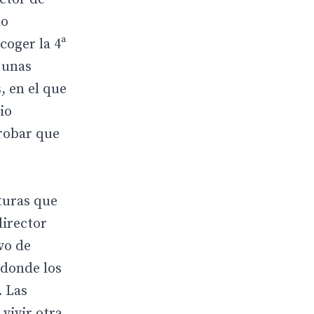
do
coger la 4ª
 unas
, en el que
io
robar que
turas que
director
vo de
 donde los
. Las
vivir otra