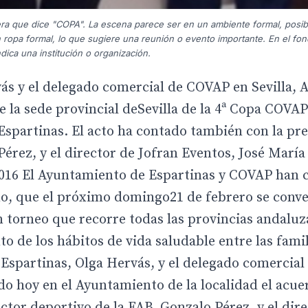
ra que dice "COPA". La escena parece ser en un ambiente formal, posi
on ropa formal, lo que sugiere una reunión o evento importante. En el f
dica una institución o organización.
vás y el delegado comercial de COVAP en Sevilla, 
 la sede provincial deSevilla de la 4ª Copa COVAP
Espartinas. El acto ha contado también con la pre
Pérez, y el director de Jofran Eventos, José Marí
e 2016 El Ayuntamiento de Espartinas y COVAP han 
no, que el próximo domingo21 de febrero se conver
 torneo que recorre todas las provincias andaluz
o de los hábitos de vida saludable entre las famil
Espartinas, Olga Hervás, y el delegado comercia
do hoy en el Ayuntamiento de la localidad el acue
ctor deportivo de la FAB, Gonzalo Pérez, y el dir