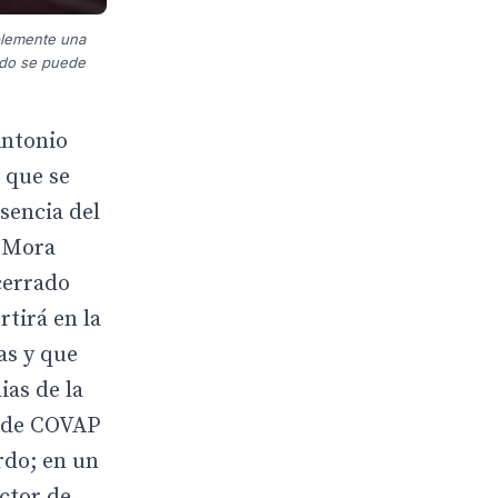
blemente una
ondo se puede
Antonio
 que se
sencia del
a Mora
cerrado
tirá en la
as y que
ias de la
l de COVAP
rdo; en un
ector de