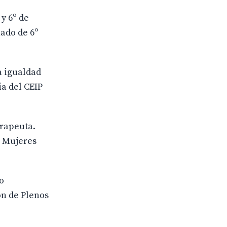
y 6º de
ado de 6º
a igualdad
a del CEIP
rapeuta.
e Mujeres
o
ón de Plenos