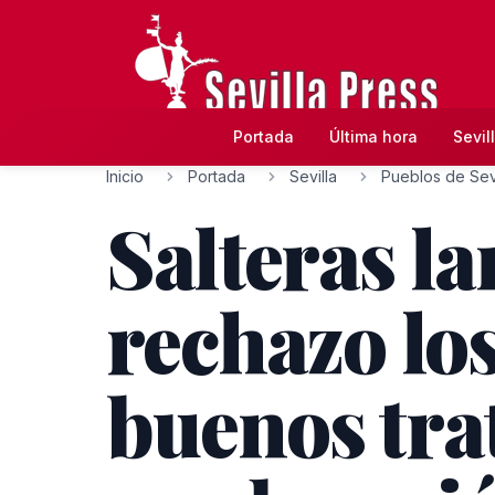
Portada
Última hora
Sevil
Inicio
Portada
Sevilla
Pueblos de Sevi
Salteras la
rechazo los
buenos trat