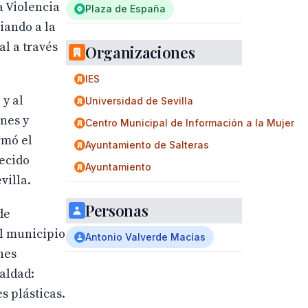
a Violencia
Plaza de España
iando a la
al a través
Organizaciones
IES
 y al
Universidad de Sevilla
nes y
Centro Municipal de Información a la Mujer
rmó el
Ayuntamiento de Salteras
lecido
Ayuntamiento
villa.
Personas
de
el municipio
Antonio Valverde Macías
nes
ualdad:
 plásticas.