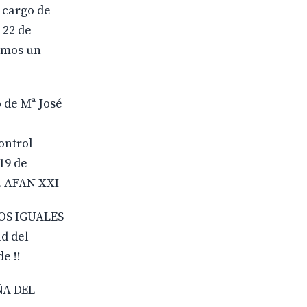
 cargo de
 22 de
remos un
de Mª José
ontrol
19 de
M. AFAN XXI
OS IGUALES
d del
e !!
ÑA DEL