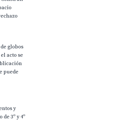
pacio
 rechazo
a de globos
el acto se
ublicación
ue puede
ntos y
 de 3º y 4º