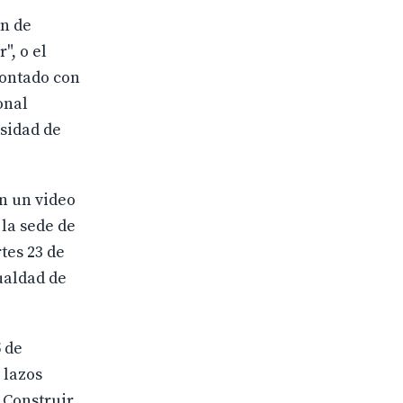
ón de
", o el
contado con
onal
rsidad de
n un video
 la sede de
tes 23 de
ualdad de
5 de
 lazos
Construir