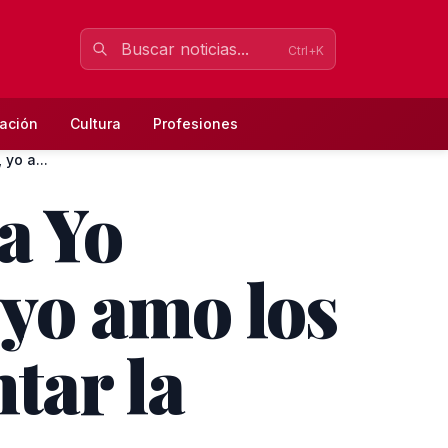
Ctrl+K
ación
Cultura
Profesiones
yo a...
 Yo
 yo amo los
tar la