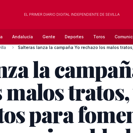
EL PRIMER DIARIO DIGITAL INDEPENDIENTE DE SEVILLA
la
Andalucía
Gente
Deportes
Toros
Comunic
lla
Salteras lanza la campaña Yo rechazo los malos tratos, 
nza la campaña
 malos tratos,
os para fomen