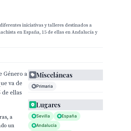
ferentes iniciativas y talleres destinados a
 machista en España, 15 de ellas en Andalucía y
e Género a
Misceláneas
que va de
Primaria
 de ellas
Lugares
Sevilla
España
ras, a
ado un
Andalucía