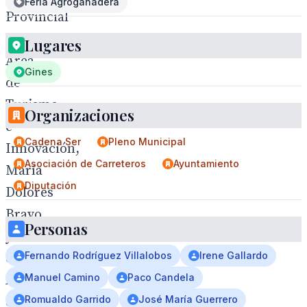
Feria Agroganadera
Provincial
del
Lugares
Área
Gines
de
Turismo
Organizaciones
e
Cadena Ser
Pleno Municipal
Innovación,
Asociación de Carreteros
Ayuntamiento
María
Diputación
Dolores
Bravo,
Personas
y
Fernando Rodríguez Villalobos
Irene Gallardo
el
Manuel Camino
Paco Candela
Alcalde
Romualdo Garrido
José María Guerrero
de