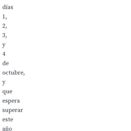
días
1,
2,
3,
y
4
de
octubre,
y
que
espera
superar
este
año