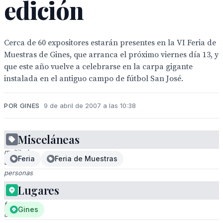
edición
Cerca de 60 expositores estarán presentes en la VI Feria de
Muestras de Gines, que arranca el próximo viernes día 13, y
que este año vuelve a celebrarse en la carpa gigante
instalada en el antiguo campo de fútbol San José.
POR GINES
9 de abril de 2007 a las 10:38
Misceláneas
Una
multitud
Feria
Feria de Muestras
de
personas
en
Lugares
una
feria
Gines
o