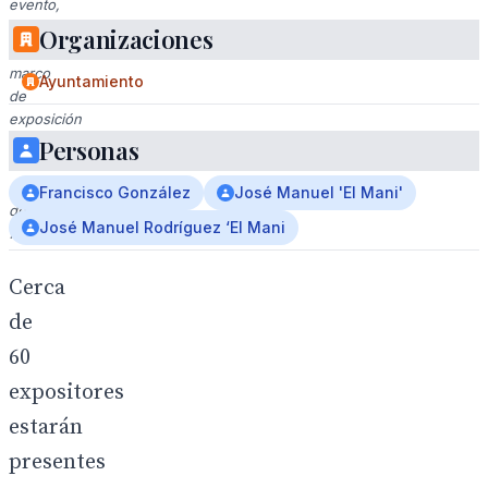
evento,
con
Organizaciones
un
marco
Ayuntamiento
de
exposición
y
Personas
un
edificio
Francisco González
José Manuel 'El Mani'
de
José Manuel Rodríguez ‘El Mani
fondo.
Cerca
de
60
expositores
estarán
presentes