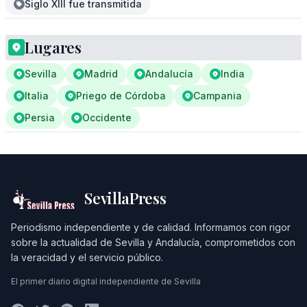
Siglo XIII fue transmitida
Lugares
Sevilla
Madrid
Andalucía
India
Italia
Priego de Córdoba
Campania
Persia
Occidente
SevillaPress
Periodismo independiente y de calidad. Informamos con rigor
sobre la actualidad de Sevilla y Andalucía, comprometidos con
la veracidad y el servicio público.
El primer diario digital independiente de Sevilla