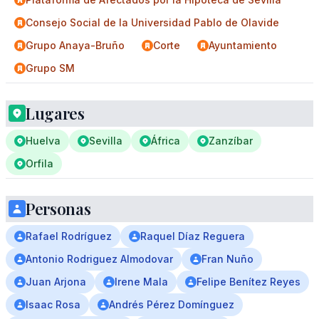
Consejo Social de la Universidad Pablo de Olavide
Grupo Anaya-Bruño
Corte
Ayuntamiento
Grupo SM
Lugares
Huelva
Sevilla
África
Zanzíbar
Orfila
Personas
Rafael Rodríguez
Raquel Díaz Reguera
Antonio Rodriguez Almodovar
Fran Nuño
Juan Arjona
Irene Mala
Felipe Benítez Reyes
Isaac Rosa
Andrés Pérez Domínguez