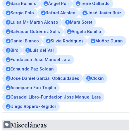
Sara Romero
Ángel Poli
Irene Gallardo
Sergio Polo
Rafael Alcolea
José Javier Ruiz
Luisa Mª Martín Alonso
Mara Soret
Salvador Gutiérrez Solís
Ángela Bonilla
Daniel Blanco
Silvia Rodríguez
Muñoz Durán
Bird
Luis del Val
Fundacion Jose Manuel Lara
Edmundo Paz Soldan
Jose Daniel Garcia; Oblicuidades
Clokin
Acompana Fau Trujillo
Casadel Libro-Fundacion Jose Manuel Lara
Diego Ropero-Regidor
Misceláneas