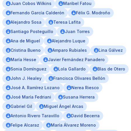
Juan Cobos Wilkins
Maribel Fatou
Fernando García Calderón
Félix G. Modroño
Alejandro Sosa
Teresa Lafita
Santiago Posteguillo
Juan Torres
Ana de Miguel
Alejandro Luque
Cristina Bueno
Amparo Rubiales
Lina Gálvez
María Hesse
Javier Fernández Panadero
Sonia Domínguez
Lola Gallardo
Blas de Otero
John J. Healey
Francisca Olivares Bellón
José A. Ramírez Lozano
Nerea Riesco
José María Fedriani
Susana Herrera
Gabriel Gil
Miguel Ángel Arcas
Antonio Rivero Taravillo
David Becerra
Felipe Alcaraz
María Álvarez Moreno