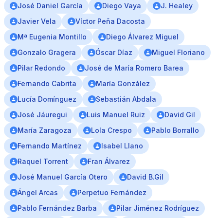
José Daniel García
Diego Vaya
J. Healey
Javier Vela
Víctor Peña Dacosta
Mª Eugenia Montillo
Diego Álvarez Miguel
Gonzalo Gragera
Óscar Díaz
Miguel Floriano
Pilar Redondo
José de María Romero Barea
Fernando Cabrita
María González
Lucía Domínguez
Sebastián Abdala
José Jáuregui
Luis Manuel Ruiz
David Gil
María Zaragoza
Lola Crespo
Pablo Borrallo
Fernando Martínez
Isabel Llano
Raquel Torrent
Fran Álvarez
José Manuel García Otero
David B.Gil
Ángel Arcas
Perpetuo Fernández
Pablo Fernández Barba
Pilar Jiménez Rodríguez