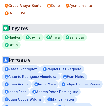
Grupo Anaya-Bruño
Corte
Ayuntamiento
Grupo SM
Lugares
Huelva
Sevilla
África
Zanzíbar
Orfila
Personas
Rafael Rodríguez
Raquel Díaz Reguera
Antonio Rodriguez Almodovar
Fran Nuño
Juan Arjona
Irene Mala
Felipe Benítez Reyes
Isaac Rosa
Andrés Pérez Domínguez
Juan Cobos Wilkins
Maribel Fatou