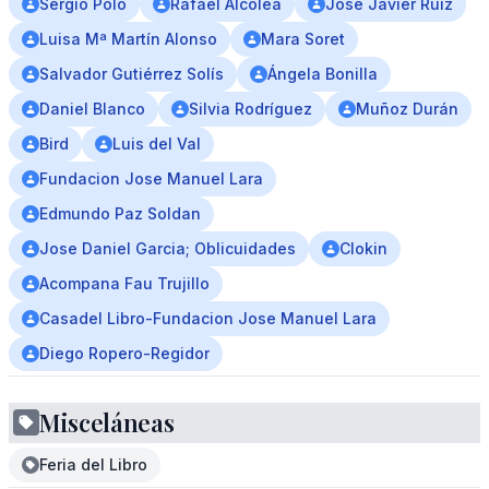
Sergio Polo
Rafael Alcolea
José Javier Ruiz
Luisa Mª Martín Alonso
Mara Soret
Salvador Gutiérrez Solís
Ángela Bonilla
Daniel Blanco
Silvia Rodríguez
Muñoz Durán
Bird
Luis del Val
Fundacion Jose Manuel Lara
Edmundo Paz Soldan
Jose Daniel Garcia; Oblicuidades
Clokin
Acompana Fau Trujillo
Casadel Libro-Fundacion Jose Manuel Lara
Diego Ropero-Regidor
Misceláneas
Feria del Libro