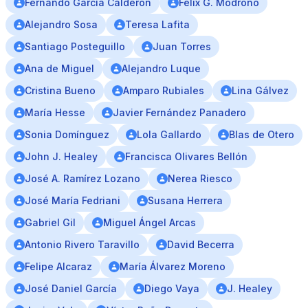
Fernando García Calderón
Félix G. Modroño
Alejandro Sosa
Teresa Lafita
Santiago Posteguillo
Juan Torres
Ana de Miguel
Alejandro Luque
Cristina Bueno
Amparo Rubiales
Lina Gálvez
María Hesse
Javier Fernández Panadero
Sonia Domínguez
Lola Gallardo
Blas de Otero
John J. Healey
Francisca Olivares Bellón
José A. Ramírez Lozano
Nerea Riesco
José María Fedriani
Susana Herrera
Gabriel Gil
Miguel Ángel Arcas
Antonio Rivero Taravillo
David Becerra
Felipe Alcaraz
María Álvarez Moreno
José Daniel García
Diego Vaya
J. Healey