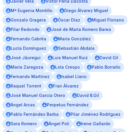
Javier Vela
Víctor Peña Dacosta
Mª Eugenia Montillo
Diego Álvarez Miguel
Gonzalo Gragera
Óscar Díaz
Miguel Floriano
Pilar Redondo
José de María Romero Barea
Fernando Cabrita
María González
Lucía Domínguez
Sebastián Abdala
José Jáuregui
Luis Manuel Ruiz
David Gil
María Zaragoza
Lola Crespo
Pablo Borrallo
Fernando Martínez
Isabel Llano
Raquel Torrent
Fran Álvarez
José Manuel García Otero
David B.Gil
Ángel Arcas
Perpetuo Fernández
Pablo Fernández Barba
Pilar Jiménez Rodríguez
Sara Romero
Ángel Poli
Irene Gallardo