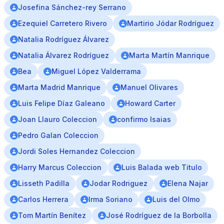
Josefina Sánchez-rey Serrano
Ezequiel Carretero Rivero
Martirio Jódar Rodríguez
Natalia Rodríguez Álvarez
Natalia Álvarez Rodríguez
Marta Martín Manrique
Bea
Miguel López Valderrama
Marta Madrid Manrique
Manuel Olivares
Luis Felipe Díaz Galeano
Howard Carter
Joan Llauro Coleccion
confirmo Isaias
Pedro Galan Coleccion
Jordi Soles Hernandez Coleccion
Harry Marcus Coleccion
Luis Balada web Titulo
Lisseth Padilla
Jodar Rodriguez
Elena Najar
Carlos Herrera
Irma Soriano
Luis del Olmo
Tom Martín Benítez
José Rodríguez de la Borbolla