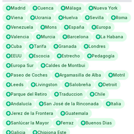
Madrid
Cuenca
Málaga
Nueva York
Viena
Ucrania
Huelva
Sevilla
Roma
Venezuela
Mons
España
Europa
Valencia
Murcia
Barcelona
La Habana
Cuba
Tarifa
Granada
Londres
EEUU
Escocia
Estrecho
Pedagogía
Europa Sur
Caldes de Montbui
Paseo de Coches
Argamasilla de Alba
Motril
Leeds
Livingston
Salobreña
Detroit
Parque del Retiro
Traduccion
Chile
Andalucía
San José de la Rinconada
Italia
Jerez de la Frontera
Guatemala
Sanlúcar la Mayor
Ferraz
Buenos Dias
Galicia
Chipiona Este