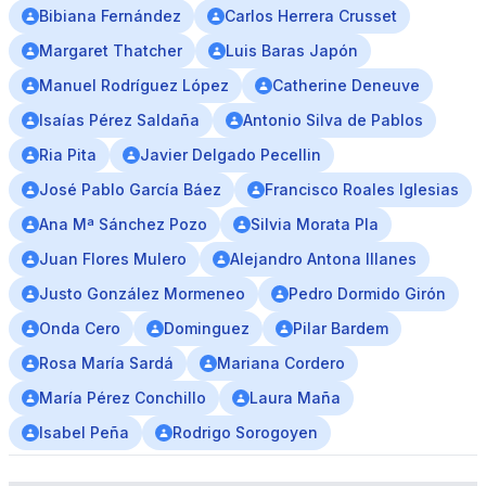
Bibiana Fernández
Carlos Herrera Crusset
Margaret Thatcher
Luis Baras Japón
Manuel Rodríguez López
Catherine Deneuve
Isaías Pérez Saldaña
Antonio Silva de Pablos
Ria Pita
Javier Delgado Pecellin
José Pablo García Báez
Francisco Roales Iglesias
Ana Mª Sánchez Pozo
Silvia Morata Pla
Juan Flores Mulero
Alejandro Antona Illanes
Justo González Mormeneo
Pedro Dormido Girón
Onda Cero
Dominguez
Pilar Bardem
Rosa María Sardá
Mariana Cordero
María Pérez Conchillo
Laura Maña
Isabel Peña
Rodrigo Sorogoyen