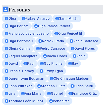
Personas
Olga
Rafael Amargo
Santi Millán
Olga Pericet
Olga Ramos Pericet
Francisco Javier Lozano
Olga Pericet El
Olga Bertomeu
Rocío Jurado
Rocío Carrasco
Gloria Camila
Pedro Carrasco
David Flores
Raquel Mosquera
Rocío Flores
Rocío
David
Paul
Guy Ritchie
Ray
Francis Tierney
Jimmy Egan
Darren Lynn Bousman
Ole Christian Madsen
John Wittaker
Stephan Elliott
Ulrich Seidl
Lina
Ana María
Gabriel
Francisco Ortiz
Teodoro León Muñoz
Benedicto