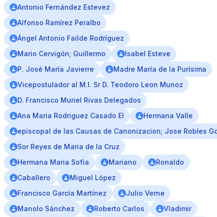
Antonio Fernández Estevez
Alfonso Ramírez Peralbo
Ángel Antonio Failde Rodríguez
Mario Cervigón; Guillermo
Isabel Esteve
P. José María Javierre
Madre María de la Purísima
Vicepostulador al M.I. Sr D. Teodoro Leon Munoz
D. Francisco Muriel Rivas Delegados
Ana Maria Rodriguez Casado El
Hermana Valle
episcopal de las Causas de Canonizacion; Jose Robles 
Sor Reyes de Maria de la Cruz
Hermana Maria Sofia
Mariano
Ronaldo
Caballero
Miguel López
Francisco García Martínez
Julio Verne
Manolo Sánchez
Roberto Carlos
Vladimir