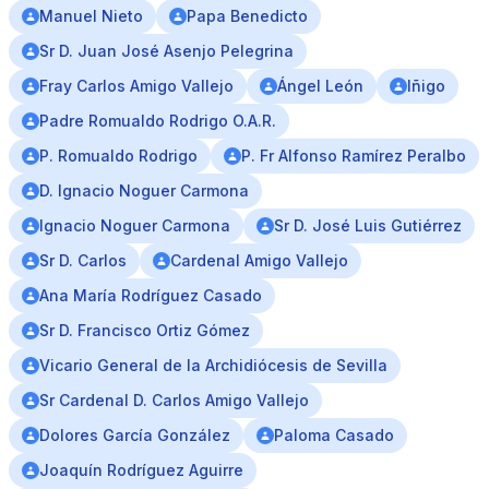
Manuel Nieto
Papa Benedicto
Sr D. Juan José Asenjo Pelegrina
Fray Carlos Amigo Vallejo
Ángel León
Iñigo
Padre Romualdo Rodrigo O.A.R.
P. Romualdo Rodrigo
P. Fr Alfonso Ramírez Peralbo
D. Ignacio Noguer Carmona
Ignacio Noguer Carmona
Sr D. José Luis Gutiérrez
Sr D. Carlos
Cardenal Amigo Vallejo
Ana María Rodríguez Casado
Sr D. Francisco Ortiz Gómez
Vicario General de la Archidiócesis de Sevilla
Sr Cardenal D. Carlos Amigo Vallejo
Dolores García González
Paloma Casado
Joaquín Rodríguez Aguirre