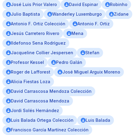
José Luis Prior Valero
David Espinar
Robinho
Julio Baptista
Wanderley Luxemburgo
Zidane
Antonio F. Ortiz Colección
Antonio F. Ortiz
Jesús Carretero Rivero
Mena
Ildefonso Sena Rodríguez
Jacqueline Collier Jespersen
Stefan
Profesor Kessel
Pedro Galán
Roger de Lafforest
José Miguel Arguix Moreno
Alicia Fiestas Loza
David Carrascosa Mendoza Colección
David Carrascosa Mendoza
Jordi Solés Hernández
Luis Balada Ortega Colección
Luis Balada
Francisco García Martínez Colección