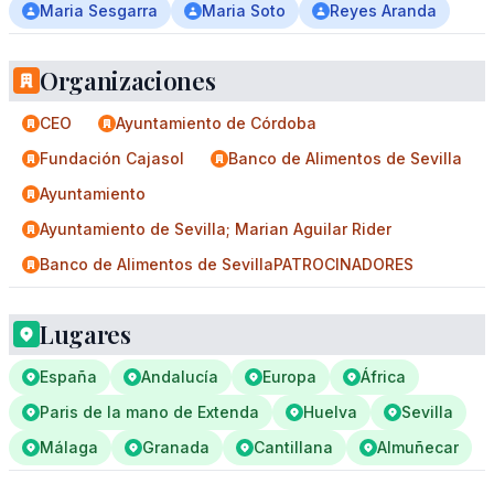
Maria Sesgarra
Maria Soto
Reyes Aranda
Organizaciones
CEO
Ayuntamiento de Córdoba
Fundación Cajasol
Banco de Alimentos de Sevilla
Ayuntamiento
Ayuntamiento de Sevilla; Marian Aguilar Rider
Banco de Alimentos de SevillaPATROCINADORES
Lugares
España
Andalucía
Europa
África
Paris de la mano de Extenda
Huelva
Sevilla
Málaga
Granada
Cantillana
Almuñecar