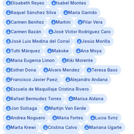
Elisabeth Reyes
Isabel Montes
Raquel Sánchez Silva
María Garrido
Carmen Benítez
Martini
Pilar Vera
Carmen Bazán
José Víctor Rodríguez Caro
José Luis Medina del Corral
Jesús Morilla
Tutti Márquez
Makoke
Ana Moya
Maria Eugenia Limon
Kiki Morente
Esther Dona
Alvaro Mendez
Teresa Bass
Francisco Javier Paez;
Alejandro Andana
Escuela de Maquillaje Cristina Rivero
Rafael Bermudez Torres
Marisa Aldana
Jon Sistiaga
Martijn Van Eerde
Andrea Noguero
Maria Fortes
Lucia Svriz
Marta Krewi
Cristina Calvo
Mariana Ugarte