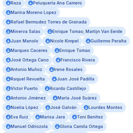
Raza
Peluquería Ana Camero
Marina Moreno Lopez
Rafael Bermudez Torres de Granada
Minerva Salas
Enrique Tomas; Martijn Van Eerde
Juan Manolo
Nicole Kimpel
Guillermo Peralta
Marques Caceres
Enrique Tomas
José Ortega Cano
Francisco Rivera
Antonio Muñoz
Irene Rosales
Raquel Revuelta
Juan José Padilla
Víctor Puerto
Ricardo Castillejo
Antonio Jiménez
María José Suárez
Noelia López
José Galván
Lourdes Montes
Eva Ruiz
Marisa Jara
Toni Benítez
Manuel Odriozola
Gloria Camila Ortega