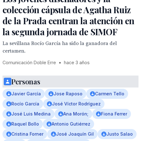
colección cápsula de Agatha Ruiz
de la Prada centran la atención en
la segunda jornada de SIMOF
La sevillana Rocío García ha sido la ganadora del
certamen.
Comunicación Doble Erre
•
hace 3 años
Personas
Javier García
Jose Raposo
Carmen Tello
Rocío García
José Víctor Rodríguez
José Luis Medina
Ana Morón;
Fiona Ferrer
Raquel Bollo
Antonio Gutiérrez
Cristina Forner
José Joaquín Gil
Justo Salao