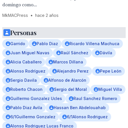
domingo como...
MkMACPress
•
hace 2 años
Personas
Garrido
Pablo Diaz
Ricardo Villena Machuca
Juan Miguel Navas
Raúl Sánchez
Dávila
Alicia Caballero
Marcos Dillana
Alonso Rodríguez
Alejandro Perez
Pepe León
Sergio Davila
Alfonso de Alarcón
Roberto Chacon
Sergio del Moral
Miguel Villa
Guillermo Gonzalez Ucles
Raul Sanchez Romero
Pablo Diaz Avila
Hassan Ben Abdelouahab
6/1Guillermo Gonzalez
6/1Alonso Rodriguez
Alonso Rodriguez Lucas Franco