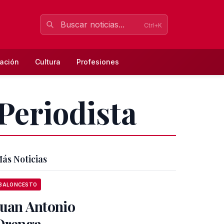
Ctrl+K
ación
Cultura
Profesiones
Periodista
ás Noticias
BALONCESTO
Juan Antonio
Orenga,