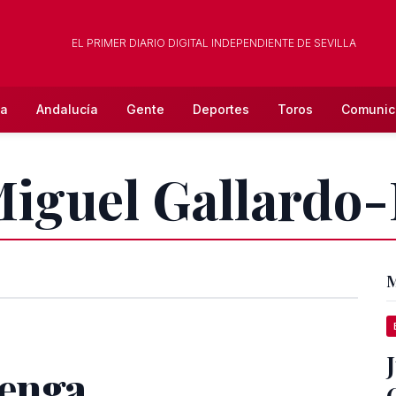
EL PRIMER DIARIO DIGITAL INDEPENDIENTE DE SEVILLA
la
Andalucía
Gente
Deportes
Toros
Comunic
Miguel Gallardo-
M
enga,