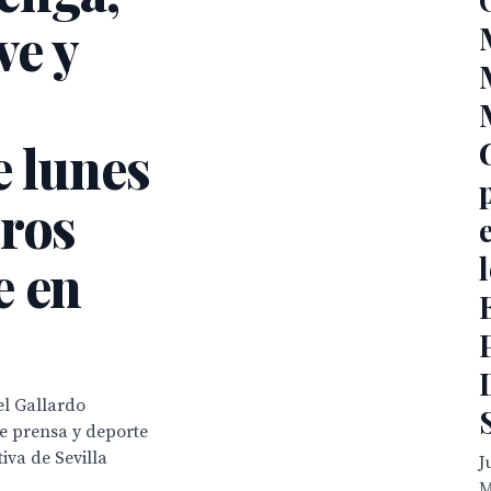
e y
e lunes
tros
e en
l Gallardo
de prensa y deporte
iva de Sevilla
J
M