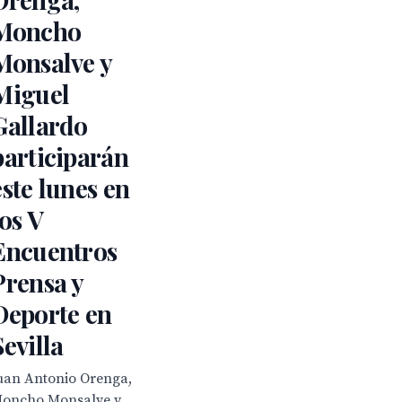
Moncho
Monsalve y
Miguel
Gallardo
participarán
este lunes en
los V
Encuentros
Prensa y
Deporte en
Sevilla
uan Antonio Orenga,
oncho Monsalve y