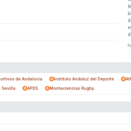
M
i
d
e
d
h
ortivos de Andalucia
Instituto Andaluz del Deporte
At
 Sevilla
APDS
Monteciencias Rugby .