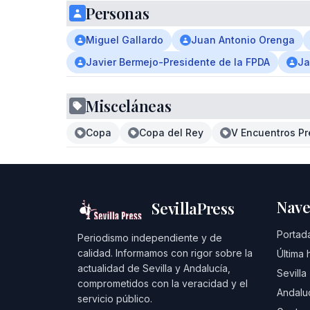
Personas
Miguel Gallardo
Juan Antonio Orenga
Javier Bermejo-Presidente de la FPDA
Ja
Misceláneas
Copa
Copa del Rey
V Encuentros Pr
Nave
SevillaPress
Portad
Periodismo independiente y de
calidad. Informamos con rigor sobre la
Última 
actualidad de Sevilla y Andalucía,
Sevilla
comprometidos con la veracidad y el
Andalu
servicio público.