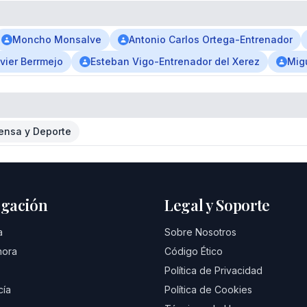
Moncho Monsalve
Antonio Carlos Ortega-Entrenador
vier Berrmejo
Esteban Vigo-Entrenador del Xerez
Mig
ensa y Deporte
gación
Legal y Soporte
a
Sobre Nosotros
hora
Código Ético
Política de Privacidad
cía
Política de Cookies