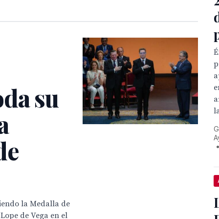
É
p
a
oda su
e
a
l
a
G
A
de
iendo la Medalla de
o Lope de Vega en el