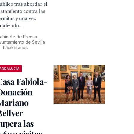
úblico tras abordar el
ratamiento contra las
ermitas y una vez
inalizado...
abinete de Prensa
yuntamiento de Sevilla
•
hace 5 años
ANDALUCÍA
Casa Fabiola-
Donación
Mariano
Bellver
supera las
2.600 visitas