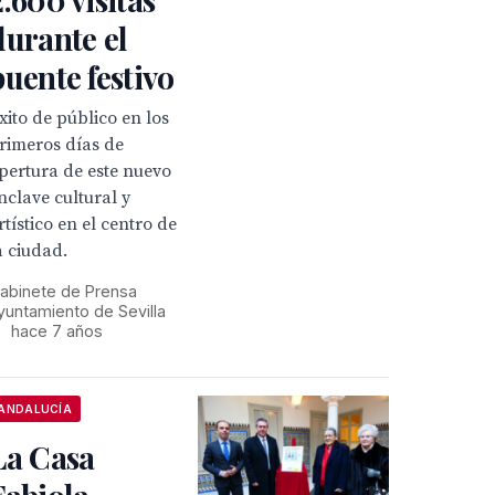
durante el
puente festivo
xito de público en los
rimeros días de
pertura de este nuevo
nclave cultural y
rtístico en el centro de
a ciudad.
abinete de Prensa
yuntamiento de Sevilla
•
hace 7 años
ANDALUCÍA
La Casa