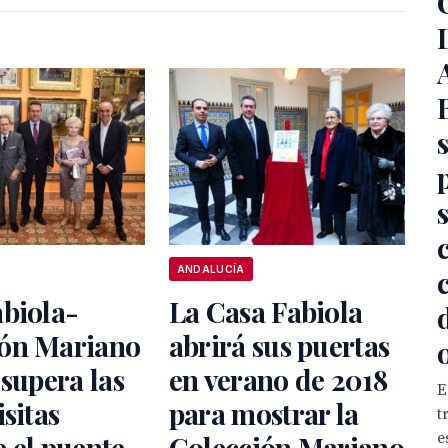
ANDALUCÍA
biola-
La Casa Fabiola
ón Mariano
abrirá sus puertas
 supera las
en verano de 2018
E
isitas
para mostrar la
t
e
 el puente
Colección Mariano