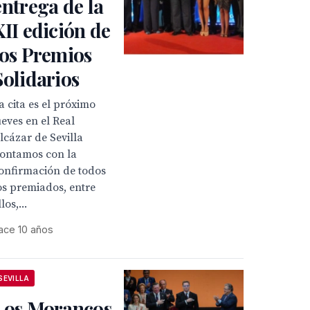
entrega de la
XII edición de
los Premios
Solidarios
a cita es el próximo
ueves en el Real
lcázar de Sevilla
ontamos con la
onfirmación de todos
os premiados, entre
llos,...
ace 10 años
SEVILLA
Los Morancos