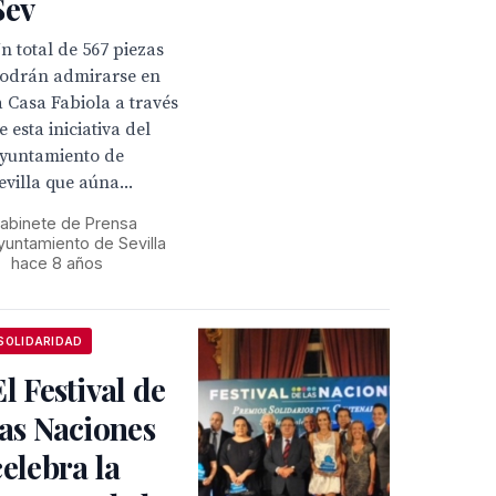
Sev
n total de 567 piezas
odrán admirarse en
a Casa Fabiola a través
e esta iniciativa del
yuntamiento de
evilla que aúna...
abinete de Prensa
yuntamiento de Sevilla
•
hace 8 años
SOLIDARIDAD
El Festival de
las Naciones
celebra la