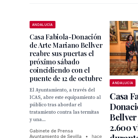
ANDALUCÍA
Casa Fabiola-Donación
de Arte Mariano Bellver
reabre sus puertas el
próximo sábado
coincidiendo con el
puente de 12 de octubre
ANDALUCÍA
El Ayuntamiento, a través del
Casa Fa
ICAS, abre este equipamiento al
Donaci
público tras abordar el
tratamiento contra las termitas
Bellver
y una...
2.600 v
Gabinete de Prensa
durante
Ayuntamiento de Sevilla
•
hace