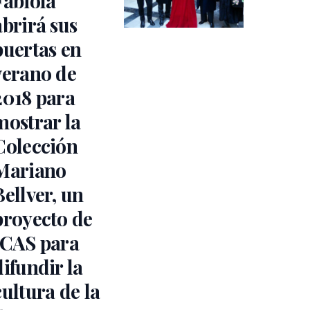
Fabiola
abrirá sus
puertas en
verano de
2018 para
mostrar la
Colección
Mariano
Bellver, un
proyecto de
ICAS para
difundir la
cultura de la