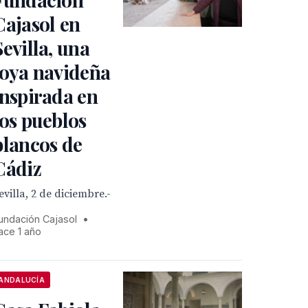
Cajasol en
Sevilla, una
joya navideña
inspirada en
los pueblos
blancos de
Cádiz
evilla, 2 de diciembre.-
undación Cajasol
•
ace 1 año
ANDALUCÍA