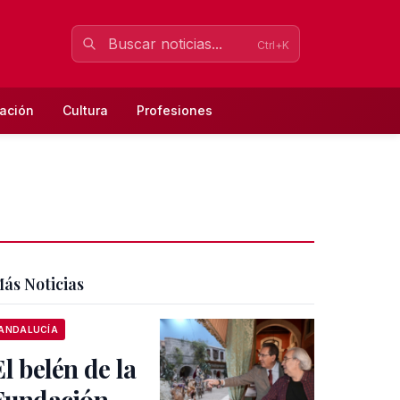
Ctrl+K
ación
Cultura
Profesiones
ás Noticias
ANDALUCÍA
El belén de la
Fundación