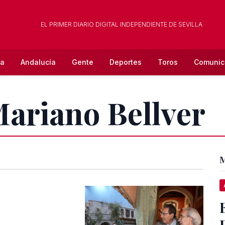
EL PRIMER DIARIO DIGITAL INDEPENDIENTE DE SEVILLA
la
Andalucía
Gente
Deportes
Toros
Comunic
Mariano Bellver
M