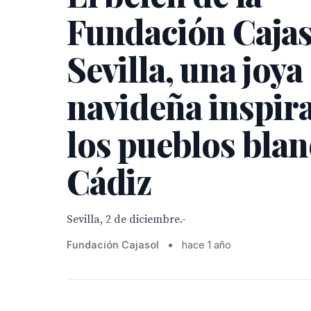
Fundación Cajas
Sevilla, una joya
navideña inspir
los pueblos blan
Cádiz
Sevilla, 2 de diciembre.-
Fundación Cajasol
•
hace 1 año