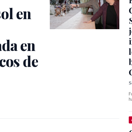
ol en
ada en
cos de
S
F
h