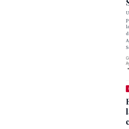
U
p
l
d
A
S
G
A