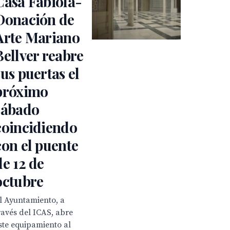
Casa Fabiola-
Donación de
Arte Mariano
Bellver reabre
sus puertas el
próximo
sábado
coincidiendo
con el puente
de 12 de
octubre
l Ayuntamiento, a
ravés del ICAS, abre
ste equipamiento al