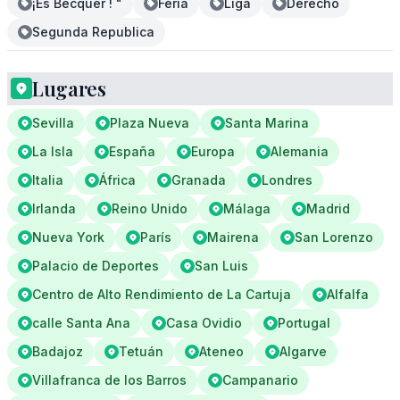
¡Es Becquer ! "
Feria
Liga
Derecho
Segunda Republica
Lugares
Sevilla
Plaza Nueva
Santa Marina
La Isla
España
Europa
Alemania
Italia
África
Granada
Londres
Irlanda
Reino Unido
Málaga
Madrid
Nueva York
París
Mairena
San Lorenzo
Palacio de Deportes
San Luis
Centro de Alto Rendimiento de La Cartuja
Alfalfa
calle Santa Ana
Casa Ovidio
Portugal
Badajoz
Tetuán
Ateneo
Algarve
Villafranca de los Barros
Campanario