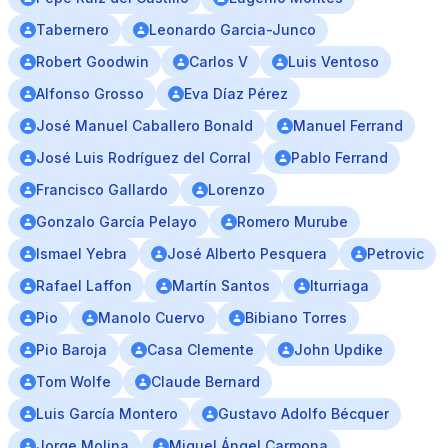
Tabernero
Leonardo Garcia-Junco
Robert Goodwin
Carlos V
Luis Ventoso
Alfonso Grosso
Eva Díaz Pérez
José Manuel Caballero Bonald
Manuel Ferrand
José Luis Rodríguez del Corral
Pablo Ferrand
Francisco Gallardo
Lorenzo
Gonzalo García Pelayo
Romero Murube
Ismael Yebra
José Alberto Pesquera
Petrovic
Rafael Laffon
Martín Santos
Iturriaga
Pio
Manolo Cuervo
Bibiano Torres
Pio Baroja
Casa Clemente
John Updike
Tom Wolfe
Claude Bernard
Luis García Montero
Gustavo Adolfo Bécquer
Jorge Molina
Miguel Ángel Carmona