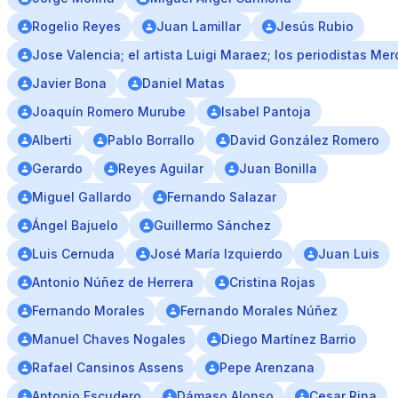
Rogelio Reyes
Juan Lamillar
Jesús Rubio
Jose Valencia; el artista Luigi Maraez; los periodistas Me
Javier Bona
Daniel Matas
Joaquín Romero Murube
Isabel Pantoja
Alberti
Pablo Borrallo
David González Romero
Gerardo
Reyes Aguilar
Juan Bonilla
Miguel Gallardo
Fernando Salazar
Ángel Bajuelo
Guillermo Sánchez
Luis Cernuda
José María Izquierdo
Juan Luis
Antonio Núñez de Herrera
Cristina Rojas
Fernando Morales
Fernando Morales Núñez
Manuel Chaves Nogales
Diego Martínez Barrio
Rafael Cansinos Assens
Pepe Arenzana
Antonio Escudero
Dámaso Alonso
Cesar Rina