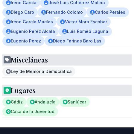
Irene García
José Luis Gutiérrez Molina
Diego Caro
Fernando Colomo
Carlos Perales
Irene García Macías
Victor Mora Escobar
Eugenio Perez Alcala
Luis Romeo Laguna
Eugenio Perez
Diego Farinas Baro Las
Misceláneas
Ley de Memoria Democratica
Lugares
Cádiz
Andalucía
Sanlúcar
Casa de la Juventud