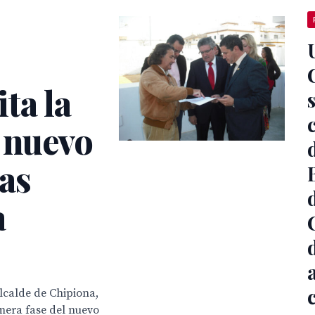
ta la
 nuevo
as
a
Alcalde de Chipiona,
mera fase del nuevo