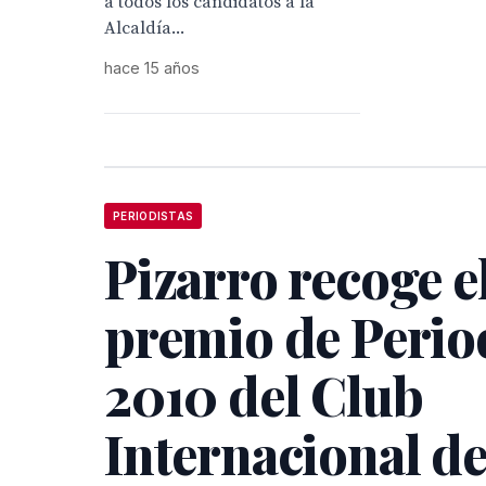
a todos los candidatos a la
Alcaldía...
hace 15 años
PERIODISTAS
Pizarro recoge e
premio de Peri
2010 del Club
Internacional d