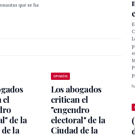
gonautas que se ha
E
C
L
p
e
M
P
p
OPINIÓN
ogados
Los abogados
h
 el
critican el
dro
"engendro
l" de la
electoral" de la
de la
Ciudad de la