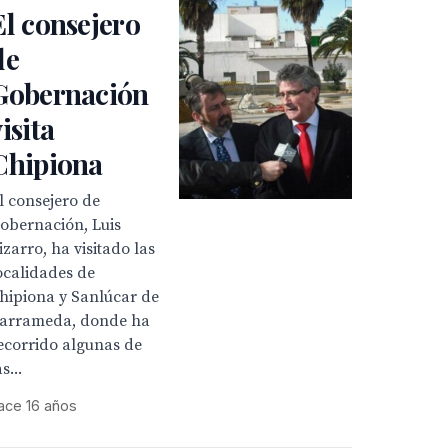
El consejero
de
Gobernación
visita
Chipiona
l consejero de
obernación, Luis
izarro, ha visitado las
ocalidades de
hipiona y Sanlúcar de
arrameda, donde ha
ecorrido algunas de
as...
ace 16 años