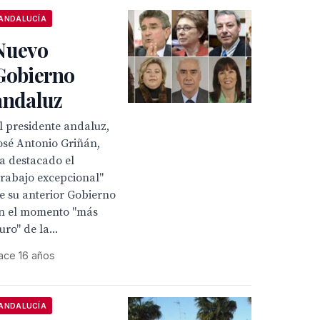
ANDALUCÍA
Nuevo
Gobierno
andaluz
l presidente andaluz,
osé Antonio Griñán,
a destacado el
trabajo excepcional"
e su anterior Gobierno
n el momento "más
uro" de la...
ace 16 años
ANDALUCÍA