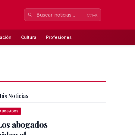
Ctrl+K
ación
Cultura
Profesiones
ás Noticias
ABOGADOS
Los abogados
piden al