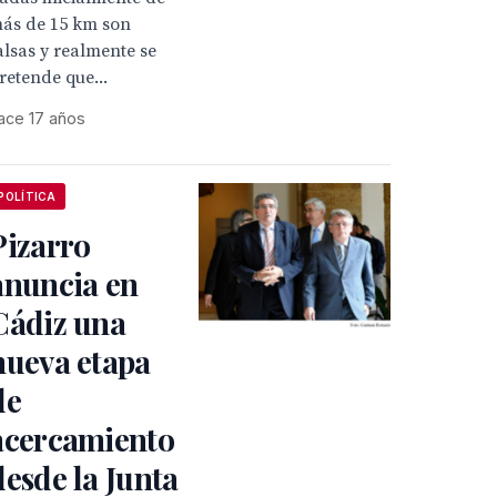
ás de 15 km son
alsas y realmente se
retende que...
ace 17 años
POLÍTICA
Pizarro
anuncia en
Cádiz una
nueva etapa
de
acercamiento
desde la Junta