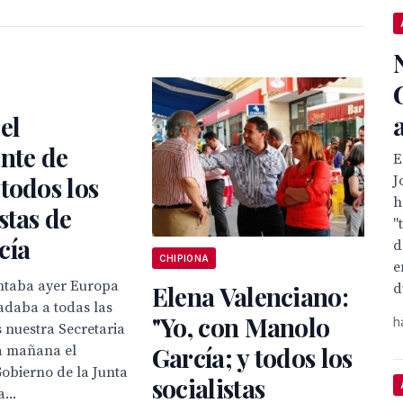
el
nte de
E
todos los
J
h
stas de
"
cía
d
CHIPIONA
e
taba ayer Europa
d
Elena Valenciano:
ladaba a todas las
"Yo, con Manolo
h
 nuestra Secretaria
García; y todos los
ta mañana el
obierno de la Junta
socialistas
...