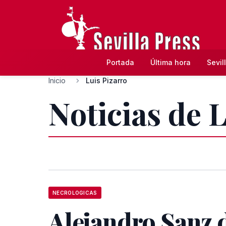
Portada
Última hora
Sevil
Inicio
Luis Pizarro
Noticias de 
NECROLOGICAS
Alejandro Sanz d