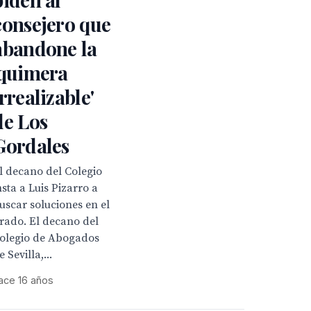
consejero que
abandone la
'quimera
irrealizable'
de Los
Gordales
l decano del Colegio
nsta a Luis Pizarro a
uscar soluciones en el
rado. El decano del
olegio de Abogados
e Sevilla,...
ace 16 años