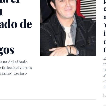
u
ado de
gos
E
añana del sábado
i
falleció el viernes
b
cariño", declaró
P
C
d
h