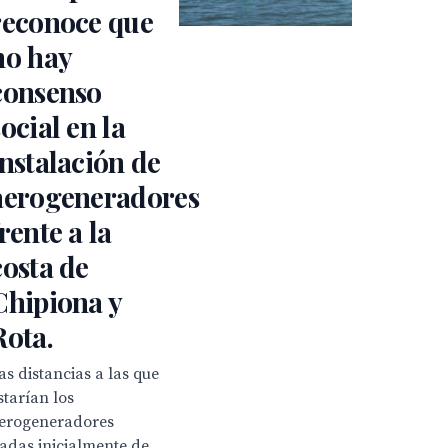
reconoce que
no hay
consenso
social en la
instalación de
aerogeneradores
frente a la
costa de
Chipiona y
Rota.
as distancias a las que
starían los
erogeneradores
adas inicialmente de