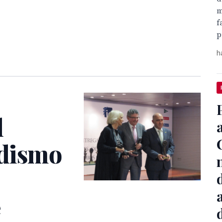
m
f
p
h
l
odismo
e