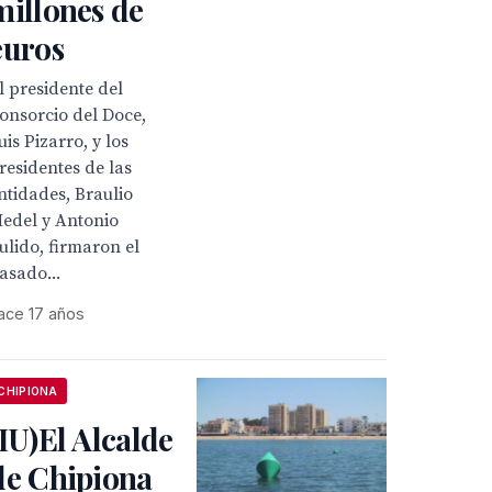
millones de
euros
l presidente del
onsorcio del Doce,
uis Pizarro, y los
residentes de las
ntidades, Braulio
edel y Antonio
ulido, firmaron el
asado...
ace 17 años
CHIPIONA
(IU)El Alcalde
de Chipiona