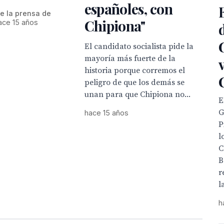
españoles, con
e la prensa de
Chipiona"
ace 15 años
El candidato socialista pide la
mayoría más fuerte de la
historia porque corremos el
peligro de que los demás se
unan para que Chipiona no...
E
G
hace 15 años
P
l
C
B
r
l
h