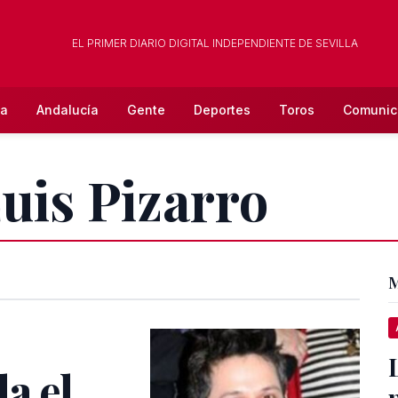
EL PRIMER DIARIO DIGITAL INDEPENDIENTE DE SEVILLA
la
Andalucía
Gente
Deportes
Toros
Comunic
Luis Pizarro
M
a el