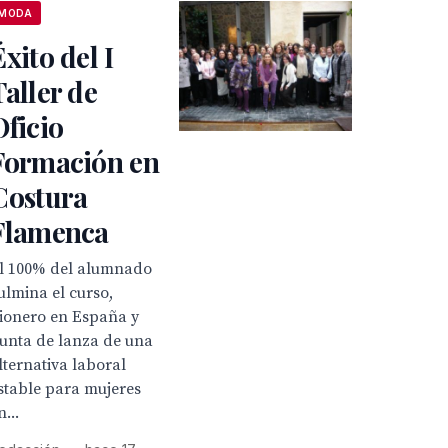
MODA
Éxito del I
Taller de
Oficio
Formación en
Costura
Flamenca
l 100% del alumnado
ulmina el curso,
ionero en España y
unta de lanza de una
lternativa laboral
stable para mujeres
n...