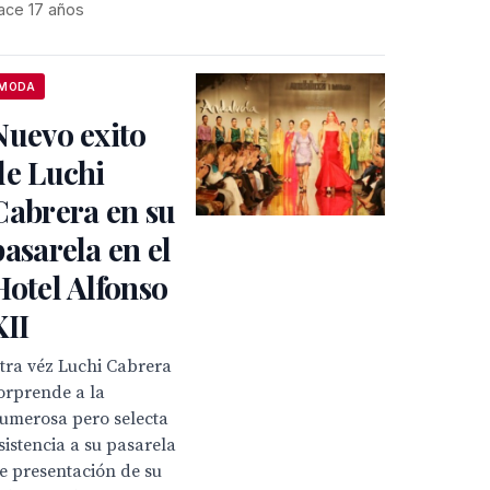
ace 17 años
MODA
Nuevo exito
de Luchi
Cabrera en su
pasarela en el
Hotel Alfonso
XII
tra véz Luchi Cabrera
orprende a la
umerosa pero selecta
sistencia a su pasarela
e presentación de su