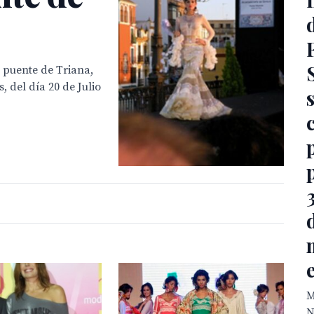
l puente de Triana,
, del día 20 de Julio
M
N