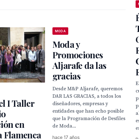
MODA
Moda y
Promociones
Aljarafe da las
gracias
E
Desde M&P Aljarafe, queremos
c
DAR LAS GRACIAS, a todos los
p
l I Taller
diseñadores, empresas y
p
io
entidades que han echo posible
a
que la Programación de Desfiles
e
ión en
de Moda...
e
a Flamenca
hace 17 años