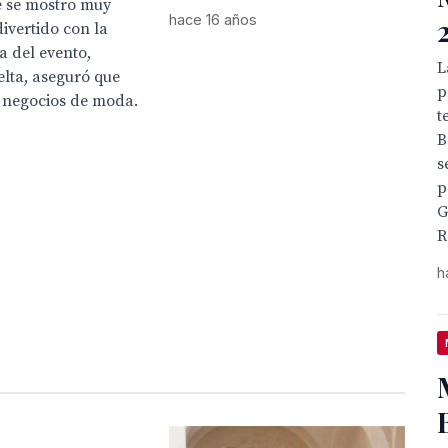
e se mostro muy
hace 16 años
divertido con la
 del evento,
L
lta, aseguró que
p
s negocios de moda.
t
B
s
p
G
R
h