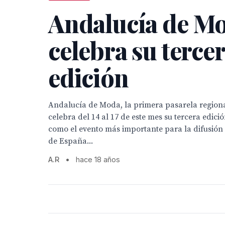
Andalucía de M
celebra su terce
edición
Andalucía de Moda, la primera pasarela region
celebra del 14 al 17 de este mes su tercera edic
como el evento más importante para la difusión
de España...
A.R
•
hace 18 años