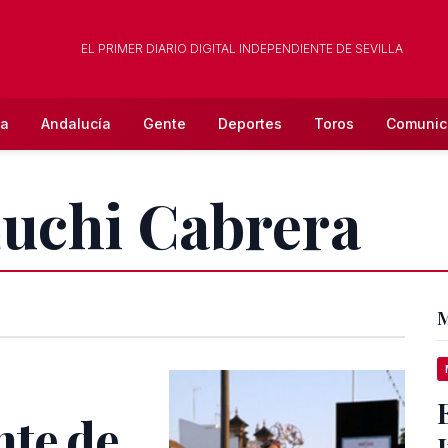
EL PRIMER DIARIO DIGITAL INDEPENDIENTE DE SEVILLA
la
Andalucía
Gente
Deportes
Toros
Comunic
Luchi Cabrera
M
nte de