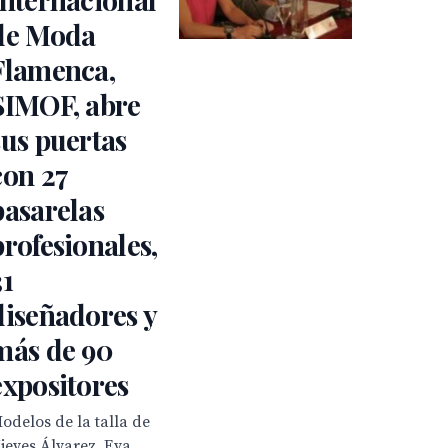
de Moda
Flamenca,
SIMOF, abre
sus puertas
con 27
pasarelas
profesionales,
31
diseñadores y
más de 90
expositores
odelos de la talla de
ieves Álvarez, Eva