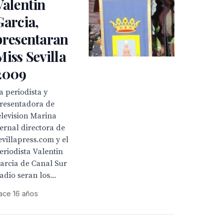
Valentin
Garcia,
presentaran
Miss Sevilla
2009
a periodista y
resentadora de
elevision Marina
ernal directora de
evillapress.com y el
eriodista Valentin
arcia de Canal Sur
adio seran los...
ace 16 años