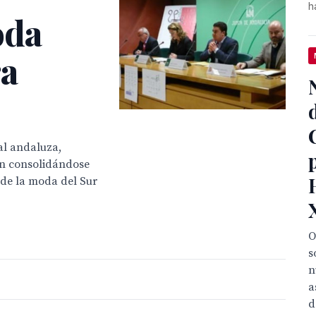
h
oda
ra
al andaluza,
ión consolidándose
 de la moda del Sur
O
s
n
a
d