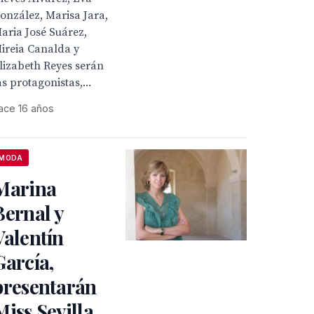
onzález, Marisa Jara,
aria José Suárez,
ireia Canalda y
lizabeth Reyes serán
as protagonistas,...
ace 16 años
MODA
Marina
Bernal y
Valentín
García,
presentarán
Miss Sevilla