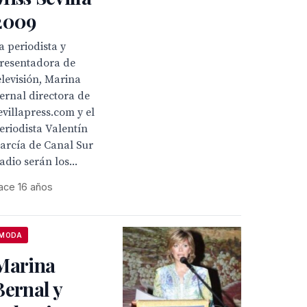
2009
a periodista y
resentadora de
elevisión, Marina
ernal directora de
evillapress.com y el
eriodista Valentín
arcía de Canal Sur
adio serán los...
ace 16 años
MODA
Marina
Bernal y