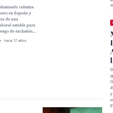
R
a
 alumnado culmina
onero en España y
nza de una
laboral estable para
iesgo de exclusión...
•
hace 17 años
D
q
G
d
y
e
P