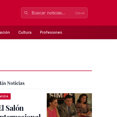
Ctrl+K
ación
Cultura
Profesiones
ás Noticias
MODA
El Salón
Internacional