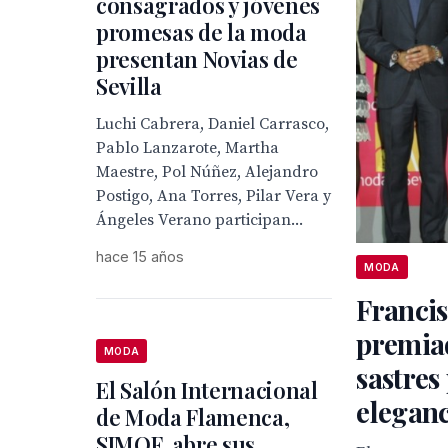
consagrados y jóvenes
promesas de la moda
presentan Novias de
Sevilla
Luchi Cabrera, Daniel Carrasco,
Pablo Lanzarote, Martha
Maestre, Pol Núñez, Alejandro
Postigo, Ana Torres, Pilar Vera y
Ángeles Verano participan...
hace 15 años
MODA
Francis
premiad
MODA
sastres
El Salón Internacional
eleganc
de Moda Flamenca,
SIMOF, abre sus