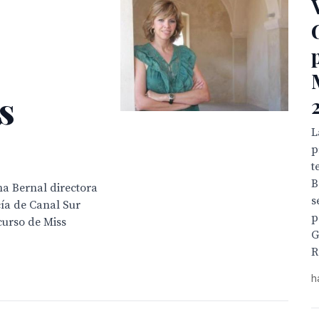
s
L
p
t
B
na Bernal directora
s
cía de Canal Sur
p
curso de Miss
G
R
h