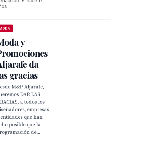
edacción
•
hace 17
ños
MODA
Moda y
Promociones
Aljarafe da
las gracias
esde M&P Aljarafe,
ueremos DAR LAS
RACIAS, a todos los
iseñadores, empresas
 entidades que han
cho posible que la
rogramación de...