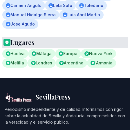
Carmen Angulo
Lela Soto
Toledano
Manuel Hidalgo Sierra
Luis Abril Martin
Jose Agudo
Lugares
Huelva
Málaga
Europa
Nueva York
Melilla
Londres
Argentina
‘Armonia
SevillaPress
Periodismo independiente y de calidad. Informamos con rigor
sobre la actualidad de Sevilla y Andalucía, comprometidos con
la veracidad y el servicio público.