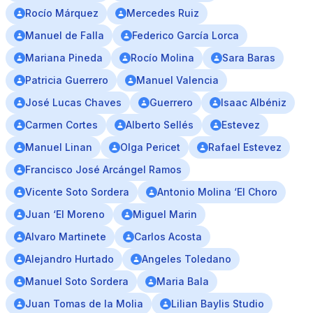
Rocío Márquez
Mercedes Ruiz
Manuel de Falla
Federico García Lorca
Mariana Pineda
Rocío Molina
Sara Baras
Patricia Guerrero
Manuel Valencia
José Lucas Chaves
Guerrero
Isaac Albéniz
Carmen Cortes
Alberto Sellés
Estevez
Manuel Linan
Olga Pericet
Rafael Estevez
Francisco José Arcángel Ramos
Vicente Soto Sordera
Antonio Molina ‘El Choro
Juan ‘El Moreno
Miguel Marin
Alvaro Martinete
Carlos Acosta
Alejandro Hurtado
Angeles Toledano
Manuel Soto Sordera
Maria Bala
Juan Tomas de la Molia
Lilian Baylis Studio