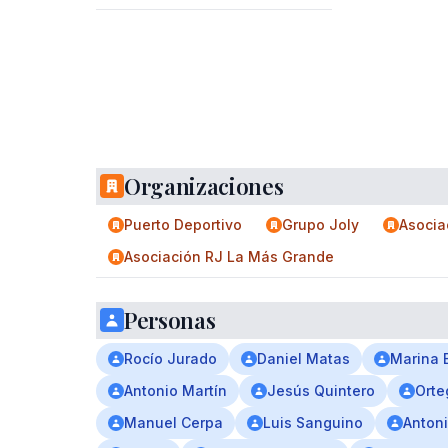
Organizaciones
Puerto Deportivo
Grupo Joly
Asocia
Asociación RJ La Más Grande
Personas
Rocío Jurado
Daniel Matas
Marina 
Antonio Martín
Jesús Quintero
Orte
Manuel Cerpa
Luis Sanguino
Anton