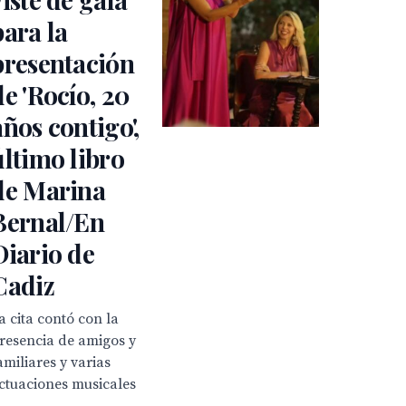
para la
presentación
de 'Rocío, 20
años contigo',
último libro
de Marina
Bernal/En
Diario de
Cadiz
a cita contó con la
resencia de amigos y
amiliares y varias
ctuaciones musicales