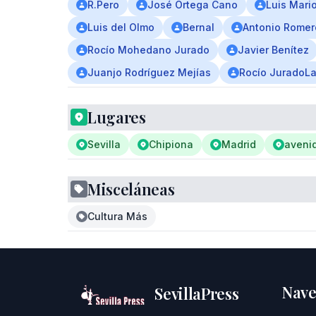
R.Pero
José Ortega Cano
Luis Mari
Luis del Olmo
Bernal
Antonio Romer
Rocío Mohedano Jurado
Javier Benítez
Juanjo Rodríguez Mejías
Rocío JuradoL
Lugares
Sevilla
Chipiona
Madrid
aveni
Misceláneas
Cultura Más
Nave
SevillaPress