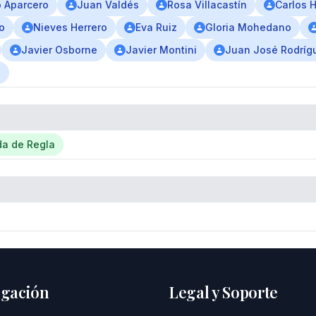
o Aparcero
Juan Valdés
Rosa Villacastín
Carlos H
o
Nieves Herrero
Eva Ruiz
Gloria Mohedano
Javier Osborne
Javier Montini
Juan José Rodríg
a
da de Regla
gación
Legal y Soporte