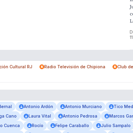
J
c
L
D
1
ción Cultural RJ
Radio Televisión de Chipiona
Club de
Bernal
Antonio Ardón
Antonio Murciano
Tico Med
ga Cano
Laura Vital
Antonio Pedrosa
Marcos Gar
io Cuenca
Rocío
Felipe Caraballo
Julio Sampalo