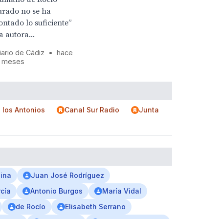
urado no se ha
ontado lo suficiente”
a autora...
iario de Cádiz
•
hace
1 meses
 los Antonios
Canal Sur Radio
Junta
ina
Juan José Rodríguez
cía
Antonio Burgos
María Vidal
de Rocío
Elisabeth Serrano