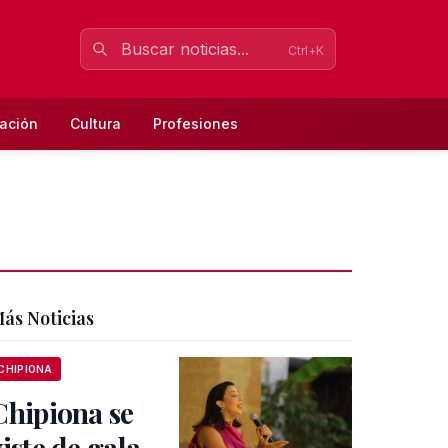
Ctrl+K
ación
Cultura
Profesiones
ás Noticias
CHIPIONA
Chipiona se
viste de gala