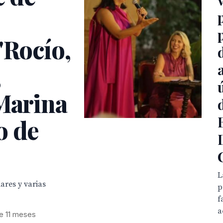
'Rocío,
,
 Marina
o de
L
ares y varias
p
f
a
e 11 meses