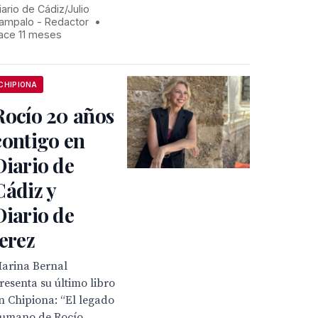
iario de Cádiz/Julio
ampalo - Redactor
•
ace 11 meses
CHIPIONA
Rocío 20 años
contigo en
Diario de
Cádiz y
Diario de
Jerez
arina Bernal
resenta su último libro
n Chipiona: “El legado
umano de Rocío