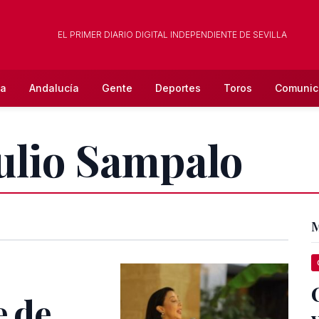
EL PRIMER DIARIO DIGITAL INDEPENDIENTE DE SEVILLA
la
Andalucía
Gente
Deportes
Toros
Comunic
Julio Sampalo
M
e de