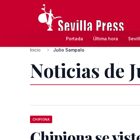
Portada
Última hora
Sevil
Inicio
Julio Sampalo
Noticias de 
CHIPIONA
Chipiona se vist