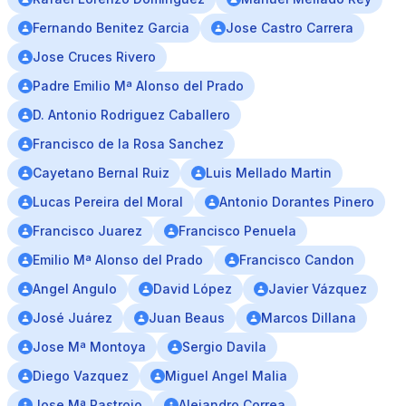
Fernando Benitez Garcia
Jose Castro Carrera
Jose Cruces Rivero
Padre Emilio Mª Alonso del Prado
D. Antonio Rodriguez Caballero
Francisco de la Rosa Sanchez
Cayetano Bernal Ruiz
Luis Mellado Martin
Lucas Pereira del Moral
Antonio Dorantes Pinero
Francisco Juarez
Francisco Penuela
Emilio Mª Alonso del Prado
Francisco Candon
Angel Angulo
David López
Javier Vázquez
José Juárez
Juan Beaus
Marcos Dillana
Jose Mª Montoya
Sergio Davila
Diego Vazquez
Miguel Angel Malia
Jose Mª Rastrojo
Alejandro Correa