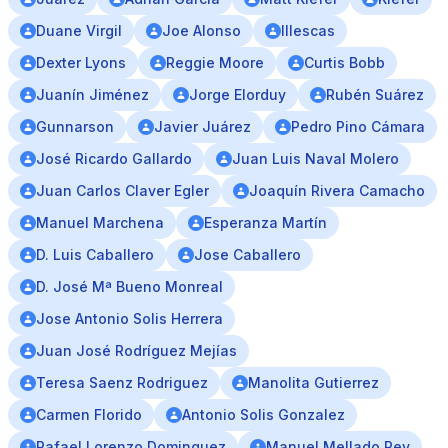
Duane Virgil
Joe Alonso
Illescas
Dexter Lyons
Reggie Moore
Curtis Bobb
Juanín Jiménez
Jorge Elorduy
Rubén Suárez
Gunnarson
Javier Juárez
Pedro Pino Cámara
José Ricardo Gallardo
Juan Luis Naval Molero
Juan Carlos Claver Egler
Joaquín Rivera Camacho
Manuel Marchena
Esperanza Martín
D. Luis Caballero
Jose Caballero
D. José Mª Bueno Monreal
Jose Antonio Solis Herrera
Juan José Rodríguez Mejías
Teresa Saenz Rodriguez
Manolita Gutierrez
Carmen Florido
Antonio Solis Gonzalez
Rafael Lorenzo Dominguez
Manuel Mellado Rey