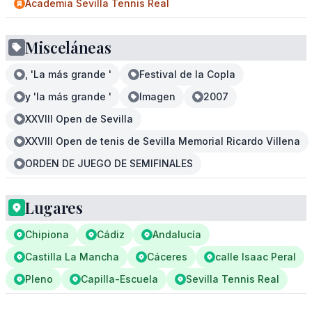
Academia Sevilla Tennis Real
Misceláneas
, 'La más grande '
Festival de la Copla
y 'la más grande '
Imagen
2007
XXVIII Open de Sevilla
XXVIII Open de tenis de Sevilla Memorial Ricardo Villena
ORDEN DE JUEGO DE SEMIFINALES
Lugares
Chipiona
Cádiz
Andalucía
Castilla La Mancha
Cáceres
calle Isaac Peral
Pleno
Capilla-Escuela
Sevilla Tennis Real